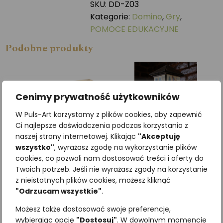
SKU:
DD-Z03
Kategorie:
Domino
,
Gry
,
POMOCE EDUKACYJNE
Podobne produkty
Cenimy prywatność użytkowników
W Puls-Art korzystamy z plików cookies, aby zapewnić
Ci najlepsze doświadczenia podczas korzystania z
naszej strony internetowej. Klikając
"Akceptuję
wszystko"
, wyrażasz zgodę na wykorzystanie plików
cookies, co pozwoli nam dostosować treści i oferty do
Twoich potrzeb. Jeśli nie wyrażasz zgody na korzystanie
z nieistotnych plików cookies, możesz kliknąć
Edukacyjna zabawa
Kostki wiedzy mini
"Odrzucam wszystkie"
.
pamięciowa GRZYBY
DRZEWA
79,95
zł
1845,00
zł
Możesz także dostosować swoje preferencje,
z VAT
z VAT
wybierając opcję
"Dostosuj"
. W dowolnym momencie