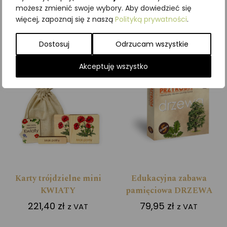
możesz zmienić swoje wybory. Aby dowiedzieć się
Dodaj do koszyka
Dodaj do koszyka
więcej, zapoznaj się z naszą
Polityką prywatności
.
Dostosuj
Odrzucam wszystkie
Akceptuję wszystko
Karty trójdzielne mini
Edukacyjna zabawa
KWIATY
pamięciowa DRZEWA
221,40
zł
79,95
zł
z VAT
z VAT