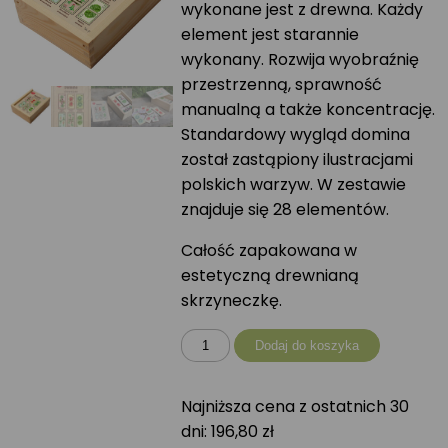
wykonane jest z drewna. Każdy
element jest starannie
wykonany. Rozwija wyobraźnię
przestrzenną, sprawność
manualną a także koncentrację.
Standardowy wygląd domina
został zastąpiony ilustracjami
polskich warzyw. W zestawie
znajduje się 28 elementów.
Całość zapakowana w
estetyczną drewnianą
skrzyneczkę.
ilość
Dodaj do koszyka
Domino
drewniane
Najniższa cena z ostatnich 30
WARZYWA
dni:
196,80
zł