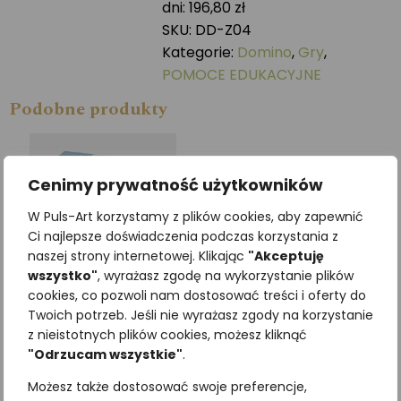
dni:
196,80
zł
MORSKIE
SKU:
DD-Z04
Kategorie:
Domino
,
Gry
,
POMOCE EDUKACYJNE
Podobne produkty
Cenimy prywatność użytkowników
W Puls-Art korzystamy z plików cookies, aby zapewnić
Ci najlepsze doświadczenia podczas korzystania z
naszej strony internetowej. Klikając
"Akceptuję
wszystko"
, wyrażasz zgodę na wykorzystanie plików
cookies, co pozwoli nam dostosować treści i oferty do
Twoich potrzeb. Jeśli nie wyrażasz zgody na korzystanie
z nieistotnych plików cookies, możesz kliknąć
Karty DZIKIE PTAKI
Gra memory SEGREGACJA
"Odrzucam wszystkie"
.
POLSKI
ODPADÓW
Możesz także dostosować swoje preferencje,
20,00
zł
209,10
zł
z VAT
z VAT