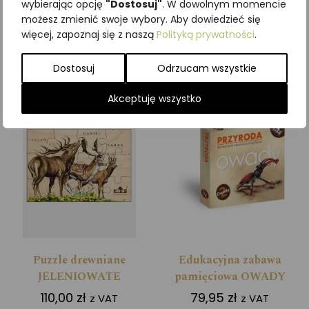
wybierając opcję
"Dostosuj"
. W dowolnym momencie
możesz zmienić swoje wybory. Aby dowiedzieć się
więcej, zapoznaj się z naszą
Polityką prywatności
.
Dodaj do koszyka
Dodaj do koszyka
Dostosuj
Odrzucam wszystkie
Akceptuję wszystko
Puzzle drewniane
Edukacyjna zabawa
JELENIOWATE
pamięciowa OWADY
110,00
zł
79,95
zł
z VAT
z VAT