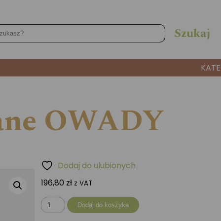
KATE
iane OWADY
Dodaj do ulubionych
196,80
zł
z VAT
ilość
Dodaj do koszyka
Klocki