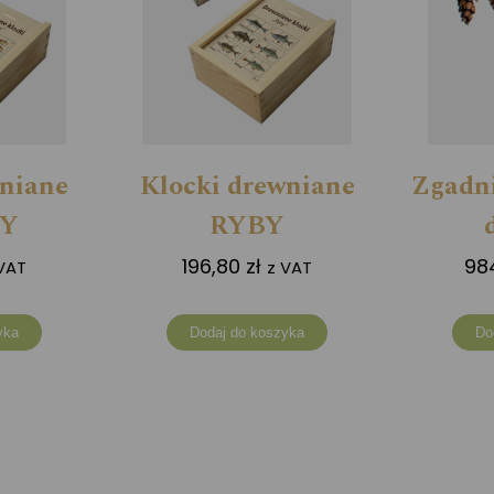
wniane
Klocki drewniane
Zgadni
Y
RYBY
196,80
zł
98
VAT
z VAT
yka
Dodaj do koszyka
Do