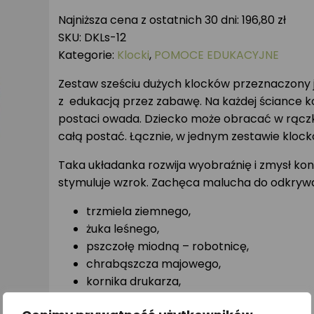
drewniane
Najniższa cena z ostatnich 30 dni:
196,80
zł
OWADY
SKU:
DKLs-12
Kategorie:
Klocki
,
POMOCE EDUKACYJNE
Zestaw sześciu dużych klocków przeznaczony 
z edukacją przez zabawę. Na każdej ściance k
postaci owada. Dziecko może obracać w rączkac
całą postać. Łącznie, w jednym zestawie klockó
Taka układanka rozwija wyobraźnię i zmysł konc
stymuluje wzrok. Zachęca malucha do odkryw
trzmiela ziemnego,
żuka leśnego,
pszczołę miodną – robotnicę,
chrabąszcza majowego,
kornika drukarza,
kowala bezskrzydłego.