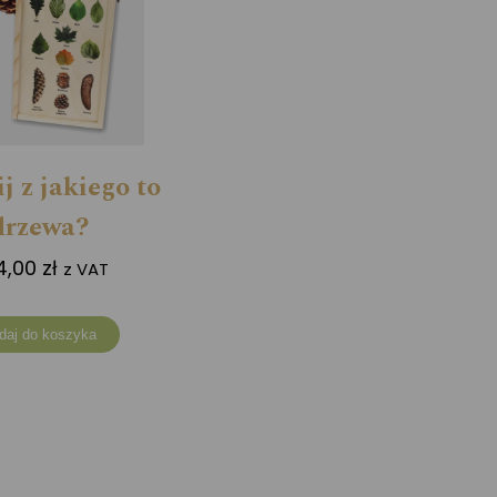
j z jakiego to
drzewa?
4,00
zł
z VAT
daj do koszyka