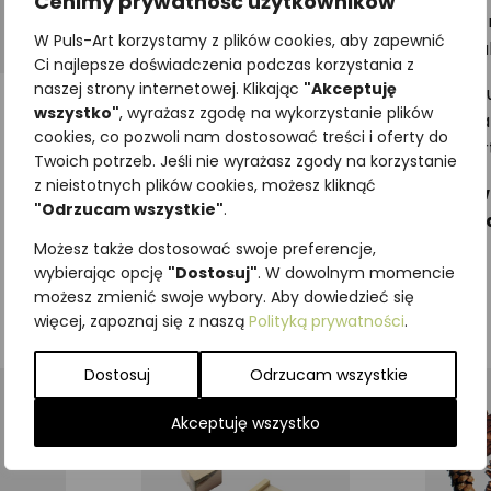
Cenimy prywatność użytkowników
Jej zalety doceni w pełni dziecko, które ma co 
W Puls-Art korzystamy z plików cookies, aby zapewnić
będą ćwiczyć swoje zdolności motoryczne trakt
Ci najlepsze doświadczenia podczas korzystania z
naszej strony internetowej. Klikając
"Akceptuję
Kostkę wykonano z litego drewna, dzięki czemu
wszystko"
, wyrażasz zgodę na wykorzystanie plików
ilustracji użyliśmy farb neutralnych dla zdrowi
cookies, co pozwoli nam dostosować treści i oferty do
bezpieczne w czasie zabawy klockami Puls-Art
Twoich potrzeb. Jeśli nie wyrażasz zgody na korzystanie
z nieistotnych plików cookies, możesz kliknąć
W naszej ofercie znajdziesz kilkadziesiąt
"Odrzucam wszystkie"
.
wzór na zamówienie. Aby to zrobić, napisz
Możesz także dostosować swoje preferencje,
wybierając opcję
"Dostosuj"
. W dowolnym momencie
możesz zmienić swoje wybory. Aby dowiedzieć się
więcej, zapoznaj się z naszą
Polityką prywatności
.
Dostosuj
Odrzucam wszystkie
Akceptuję wszystko