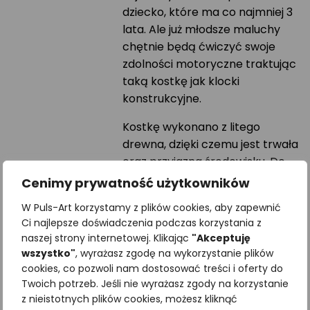
dziecko, które ma co najmniej 3
lata. Ale już młodsze maluchy
chętnie będą ćwiczyć swoje
zdolności motoryczne traktując
taką kostkę jak klocki
konstrukcyjne.
Kostkę wykonano z litego
drewna, dzięki czemu jest trwała
oraz przyjazna środowisku. Do
nadruku ilustracji użyliśmy farb
Cenimy prywatność użytkowników
neutralnych dla zdrowia i
W Puls-Art korzystamy z plików cookies, aby zapewnić
przyrody. Możesz być spokojna,
Ci najlepsze doświadczenia podczas korzystania z
Twoje dziecko jest bezpieczne w
naszej strony internetowej. Klikając
"Akceptuję
czasie zabawy klockami Puls-
wszystko"
, wyrażasz zgodę na wykorzystanie plików
Art.
cookies, co pozwoli nam dostosować treści i oferty do
Twoich potrzeb. Jeśli nie wyrażasz zgody na korzystanie
W naszej ofercie znajdziesz
z nieistotnych plików cookies, możesz kliknąć