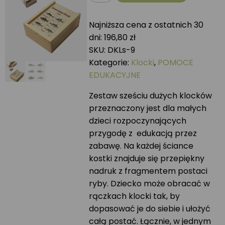
Klocki
drewniane
Najniższa cena z ostatnich 30
RYBY
dni:
196,80
zł
SKU:
DKLs-9
Kategorie:
Klocki
,
POMOCE
EDUKACYJNE
Zestaw sześciu dużych klocków
przeznaczony jest dla małych
dzieci rozpoczynających
przygodę z edukacją przez
zabawę. Na każdej ściance
kostki znajduje się przepiękny
nadruk z fragmentem postaci
ryby. Dziecko może obracać w
rączkach klocki tak, by
dopasować je do siebie i ułożyć
całą postać. Łącznie, w jednym