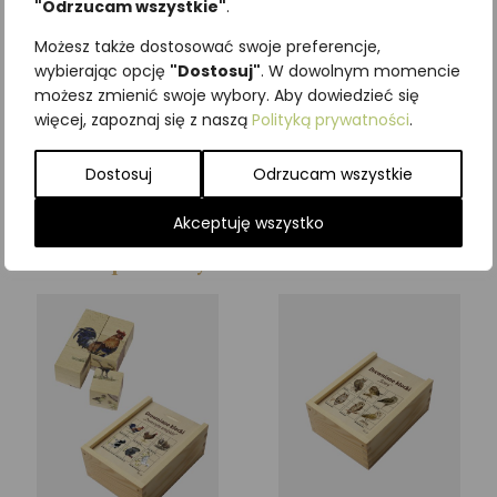
kilkadziesiąt wzorów do
"Odrzucam wszystkie"
.
wyboru. Możesz też stworzyć
Możesz także dostosować swoje preferencje,
własny wzór na zamówienie.
wybierając opcję
"Dostosuj"
. W dowolnym momencie
Aby to zrobić, napisz do nas
możesz zmienić swoje wybory. Aby dowiedzieć się
przez formularz kontaktowy.
więcej, zapoznaj się z naszą
Polityką prywatności
.
Dla dzieci w wieku 3+
Dostosuj
Odrzucam wszystkie
Wymiary klocka 4 x 4 x 4 cm
Akceptuję wszystko
Podobne produkty