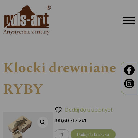
Klocki drewniane
RYBY
Dodaj do ulubionych
196,80
zł
z VAT
ilość
Dodaj do koszyka