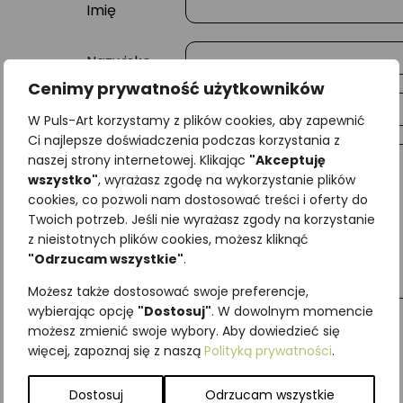
Imię
Nazwisko
Cenimy prywatność użytkowników
E-mail
W Puls-Art korzystamy z plików cookies, aby zapewnić
Ci najlepsze doświadczenia podczas korzystania z
naszej strony internetowej. Klikając
"Akceptuję
Wiadomość
wszystko"
, wyrażasz zgodę na wykorzystanie plików
cookies, co pozwoli nam dostosować treści i oferty do
Twoich potrzeb. Jeśli nie wyrażasz zgody na korzystanie
z nieistotnych plików cookies, możesz kliknąć
"Odrzucam wszystkie"
.
Możesz także dostosować swoje preferencje,
wybierając opcję
"Dostosuj"
. W dowolnym momencie
możesz zmienić swoje wybory. Aby dowiedzieć się
więcej, zapoznaj się z naszą
Polityką prywatności
.
Najniższa cena z ostatnich 30 dni:
65,00
zł
SKU:
Brak danych
Dostosuj
Odrzucam wszystkie