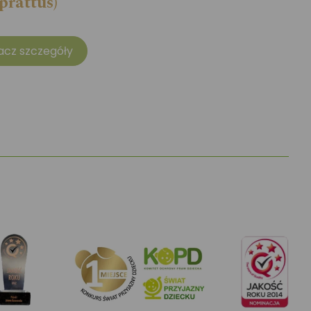
prattus)
acz szczegóły