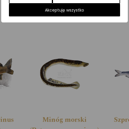
Kategorie:
ILUSTRACJE
,
Ryby
Akceptuję wszystko
rinus
Minóg morski
Szpr