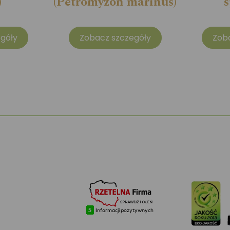
)
(Petromyzon marinus)
s
góły
Zobacz szczegóły
Zob