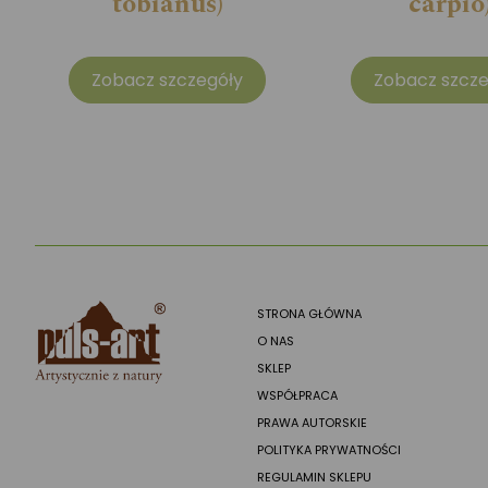
tobianus)
carpio
Zobacz szczegóły
Zobacz szcze
STRONA GŁÓWNA
O NAS
SKLEP
WSPÓŁPRACA
PRAWA AUTORSKIE
POLITYKA PRYWATNOŚCI
REGULAMIN SKLEPU