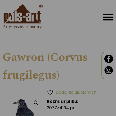
Gawron (Corvus
frugilegus)
Dodaj do ulubionych
Rozmiar pliku:
2077×4194 px