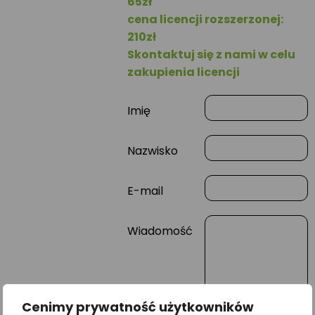
65zł
cena licencji rozszerzonej:
210zł
Skontaktuj się z nami w celu
zakupienia licencji
Imię
Nazwisko
E-mail
Wiadomość
Cenimy prywatność użytkowników