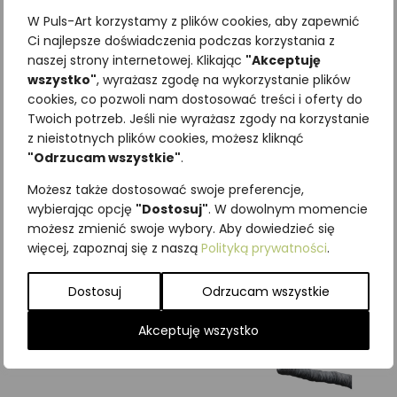
W Puls-Art korzystamy z plików cookies, aby zapewnić
Ci najlepsze doświadczenia podczas korzystania z
naszej strony internetowej. Klikając
"Akceptuję
wszystko"
, wyrażasz zgodę na wykorzystanie plików
Najniższa cena z ostatnich 30
cookies, co pozwoli nam dostosować treści i oferty do
Twoich potrzeb. Jeśli nie wyrażasz zgody na korzystanie
dni:
65,00
zł
z nieistotnych plików cookies, możesz kliknąć
SKU:
Brak danych
"Odrzucam wszystkie"
.
Kategorie:
ILUSTRACJE
,
Krukowate
,
Ptaki
Możesz także dostosować swoje preferencje,
wybierając opcję
"Dostosuj"
. W dowolnym momencie
Podobne produkty
możesz zmienić swoje wybory. Aby dowiedzieć się
więcej, zapoznaj się z naszą
Polityką prywatności
.
Dostosuj
Odrzucam wszystkie
Akceptuję wszystko