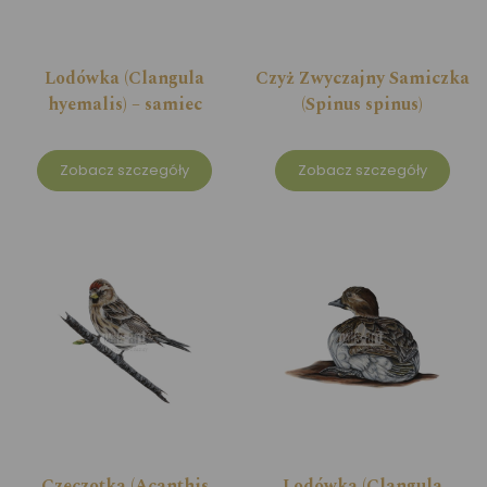
Lodówka (Clangula
Czyż Zwyczajny Samiczka
hyemalis) – samiec
(Spinus spinus)
Zobacz szczegóły
Zobacz szczegóły
Czeczotka (Acanthis
Lodówka (Clangula