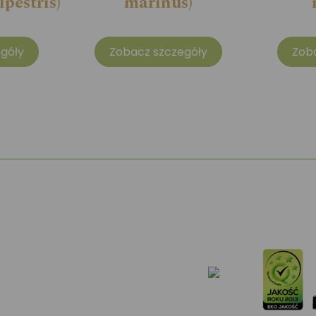
pestris)
marinus)
góły
Zobacz szczegóły
Zob