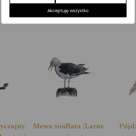
Kategorie:
ILUSTRACJE
,
Kurowate
,
Ptaki
Akceptuję wszystko
yczajny
Mewa siodłata (Larus
Pójd