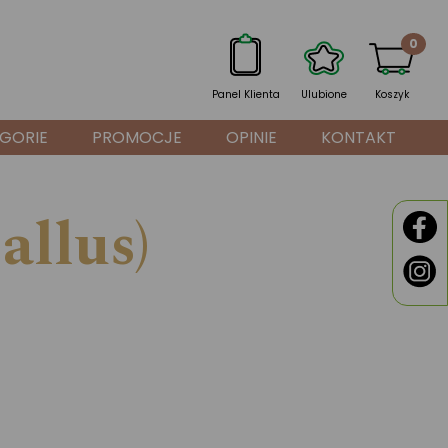
0
Panel Klienta
Ulubione
Koszyk
GORIE
PROMOCJE
OPINIE
KONTAKT
allus)