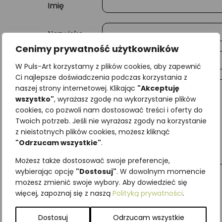
Imię
Nazwisko
Cenimy prywatność użytkowników
E-mail
W Puls-Art korzystamy z plików cookies, aby zapewnić
Ci najlepsze doświadczenia podczas korzystania z
naszej strony internetowej. Klikając
"Akceptuję
Wiadomość
wszystko"
, wyrażasz zgodę na wykorzystanie plików
cookies, co pozwoli nam dostosować treści i oferty do
Twoich potrzeb. Jeśli nie wyrażasz zgody na korzystanie
z nieistotnych plików cookies, możesz kliknąć
"Odrzucam wszystkie"
.
Możesz także dostosować swoje preferencje,
wybierając opcję
"Dostosuj"
. W dowolnym momencie
możesz zmienić swoje wybory. Aby dowiedzieć się
więcej, zapoznaj się z naszą
Polityką prywatności
.
Najniższa cena z ostatnich 30 dni:
65,00
zł
SKU:
Brak danych
Dostosuj
Odrzucam wszystkie