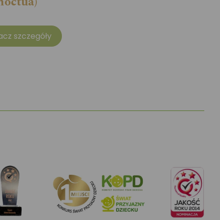
noctua)
acz szczegóły