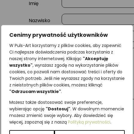
Imię
Nazwisko
Cenimy prywatność użytkowników
E-mail
W Puls-Art korzystamy z plików cookies, aby zapewnić
Ci najlepsze doświadczenia podczas korzystania z
Wiadomość
naszej strony internetowej. Klikając
"Akceptuję
wszystko"
, wyrażasz zgodę na wykorzystanie plików
cookies, co pozwoli nam dostosować treści i oferty do
Twoich potrzeb. Jeśli nie wyrażasz zgody na korzystanie
z nieistotnych plików cookies, możesz kliknąć
"Odrzucam wszystkie"
.
Możesz także dostosować swoje preferencje,
wybierając opcję
"Dostosuj"
. W dowolnym momencie
możesz zmienić swoje wybory. Aby dowiedzieć się
więcej, zapoznaj się z naszą
Polityką prywatności
.
Najniższa cena z ostatnich 30 dni:
65,00
zł
SKU:
Brak danych