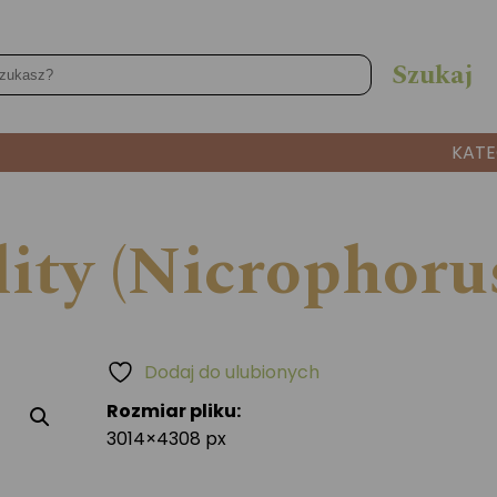
KATE
ity (Nicrophorus
Dodaj do ulubionych
Rozmiar pliku:
3014×4308 px