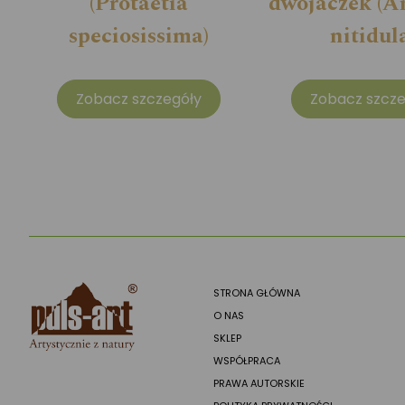
(Protaetia
dwojaczek (A
speciosissima)
nitidul
Zobacz szczegóły
Zobacz szcze
STRONA GŁÓWNA
O NAS
SKLEP
WSPÓŁPRACA
PRAWA AUTORSKIE