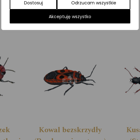
Dostosuj
Odrzucam wszystkie
Kategorie:
ILUSTRACJE
,
Owady
,
Pozostałe
Akceptuję wszystko
zek
Kowal bezskrzydły
Kus