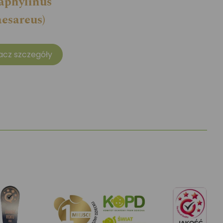
taphylinus
aesareus)
acz szczegóły