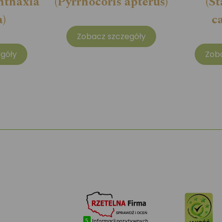
nthaxia
(Pyrrhocoris apterus)
(S
a)
c
Zobacz szczegóły
góły
Zob