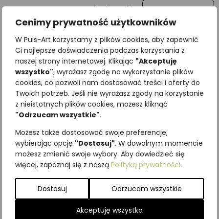
Wiadomość
Cenimy prywatność użytkowników
W Puls-Art korzystamy z plików cookies, aby zapewnić
Ci najlepsze doświadczenia podczas korzystania z
naszej strony internetowej. Klikając
"Akceptuję
wszystko"
, wyrażasz zgodę na wykorzystanie plików
cookies, co pozwoli nam dostosować treści i oferty do
Twoich potrzeb. Jeśli nie wyrażasz zgody na korzystanie
z nieistotnych plików cookies, możesz kliknąć
"Odrzucam wszystkie"
.
Najniższa cena z ostatnich 30
Możesz także dostosować swoje preferencje,
dni:
65,00
zł
wybierając opcję
"Dostosuj"
. W dowolnym momencie
SKU:
Brak danych
możesz zmienić swoje wybory. Aby dowiedzieć się
Kategorie:
ILUSTRACJE
,
więcej, zapoznaj się z naszą
Polityką prywatności
.
Zwierzęta wiejskie
Podobne produkty
Dostosuj
Odrzucam wszystkie
Akceptuję wszystko