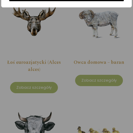
Łoś euroazjatycki (Alces
Owca domowa – baran
alces)
Zobacz szczegóły
Zobacz szczegóły