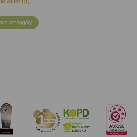
us scrofa)
acz szczegóły