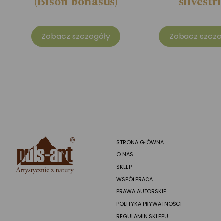
(Bison bonasus)
silvestri
Zobacz szczegóły
Zobacz szcze
STRONA GŁÓWNA
O NAS
SKLEP
WSPÓŁPRACA
PRAWA AUTORSKIE
POLITYKA PRYWATNOŚCI
REGULAMIN SKLEPU