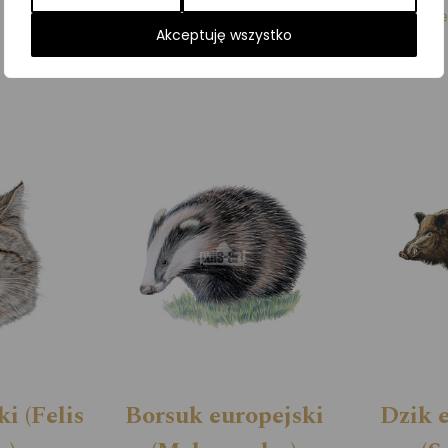
Kategorie:
ILUSTRACJE
,
Ssaki
,
Zwierzęta leśne
Akceptuję wszystko
i (Felis
Borsuk europejski
Dzik 