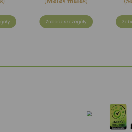
s)
(Meles meles)
(S
góły
Zobacz szczegóły
Zob