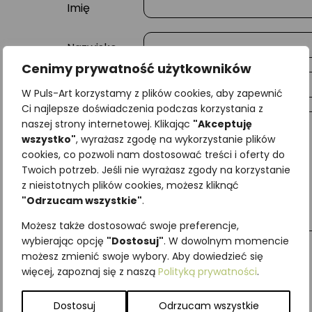
Imię
Nazwisko
Cenimy prywatność użytkowników
E-mail
W Puls-Art korzystamy z plików cookies, aby zapewnić
Ci najlepsze doświadczenia podczas korzystania z
naszej strony internetowej. Klikając
"Akceptuję
Wiadomość
wszystko"
, wyrażasz zgodę na wykorzystanie plików
cookies, co pozwoli nam dostosować treści i oferty do
Twoich potrzeb. Jeśli nie wyrażasz zgody na korzystanie
z nieistotnych plików cookies, możesz kliknąć
"Odrzucam wszystkie"
.
Możesz także dostosować swoje preferencje,
wybierając opcję
"Dostosuj"
. W dowolnym momencie
możesz zmienić swoje wybory. Aby dowiedzieć się
więcej, zapoznaj się z naszą
Polityką prywatności
.
Najniższa cena z ostatnich 30 dni:
65,00
zł
SKU:
Brak danych
Dostosuj
Odrzucam wszystkie