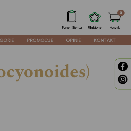
0
Panel Klienta
Ulubione
Koszyk
GORIE
PROMOCJE
OPINIE
KONTAKT
rocyonoides)