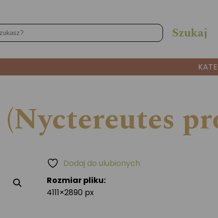
KATE
i (Nyctereutes p
Dodaj do ulubionych
Rozmiar pliku:
4111×2890 px