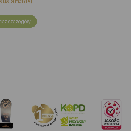
sus arctos)
acz szczegóły