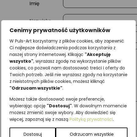
Imię
Nazwisko
Cenimy prywatność użytkowników
E-mail
W Puls-Art korzystamy z plików cookies, aby zapewnić
Ci najlepsze doświadczenia podczas korzystania z
naszej strony internetowej. Klikając
"Akceptuję
Wiadomość
wszystko"
, wyrażasz zgodę na wykorzystanie plików
cookies, co pozwoli nam dostosować treści i oferty do
Twoich potrzeb. Jeśli nie wyrażasz zgody na korzystanie
z nieistotnych plików cookies, możesz kliknąć
"Odrzucam wszystkie"
.
Możesz także dostosować swoje preferencje,
wybierając opcję
"Dostosuj"
. W dowolnym momencie
możesz zmienić swoje wybory. Aby dowiedzieć się
więcej, zapoznaj się z naszą
Polityką prywatności
.
Najniższa cena z ostatnich 30 dni:
65,00
zł
SKU:
Brak danych
Dostosuj
Odrzucam wszystkie