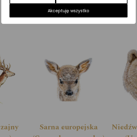
Kategorie:
ILUSTRACJE
,
Ssaki
Akceptuję wszystko
czajny
Sarna europejska
Niedźw