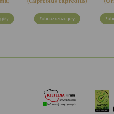
ma)
(Capreolus capreolus)
(Ur
góły
Zobacz szczegóły
Zob