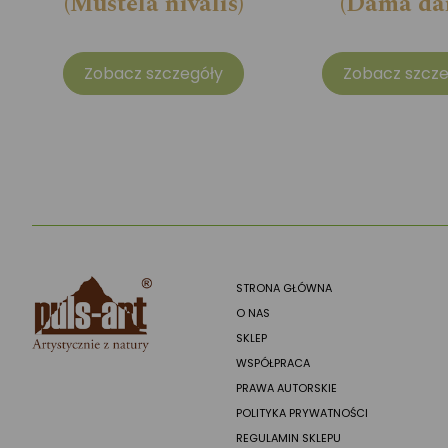
(Mustela nivalis)
(Dama da
Zobacz szczegóły
Zobacz szcze
STRONA GŁÓWNA
O NAS
SKLEP
WSPÓŁPRACA
PRAWA AUTORSKIE
POLITYKA PRYWATNOŚCI
REGULAMIN SKLEPU