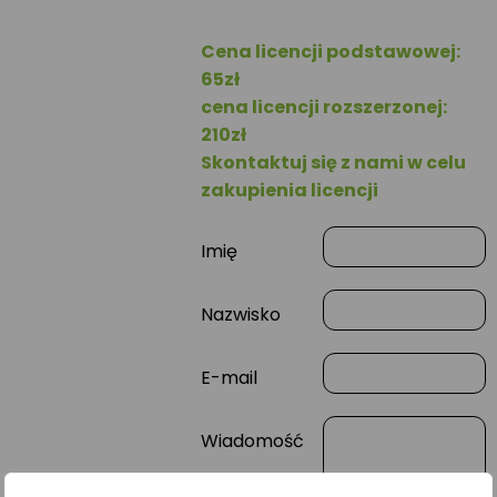
Cena licencji podstawowej:
65zł
cena licencji rozszerzonej:
210zł
Skontaktuj się z nami w celu
zakupienia licencji
Imię
Nazwisko
E-mail
Wiadomość