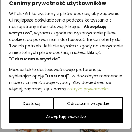
Cenimy prywatność użytkowników
W Puls-Art korzystamy z plików cookies, aby zapewnić
Ci najlepsze doświadczenia podczas korzystania z
naszej strony internetowej. Klikając
"Akceptuję
wszystko"
, wyrażasz zgodę na wykorzystanie plików
cookies, co pozwoli nam dostosować treści i oferty do
Twoich potrzeb. Jeśli nie wyrażasz zgody na korzystanie
z nieistotnych plików cookies, możesz kliknąć
Najniższa cena z ostatnich 30
"Odrzucam wszystkie"
.
dni:
65,00
zł
SKU:
Brak danych
Możesz także dostosować swoje preferencje,
Kategorie:
ILUSTRACJE
,
Ssaki
wybierając opcję
"Dostosuj"
. W dowolnym momencie
możesz zmienić swoje wybory. Aby dowiedzieć się
Podobne produkty
więcej, zapoznaj się z naszą
Polityką prywatności
.
Dostosuj
Odrzucam wszystkie
Akceptuję wszystko