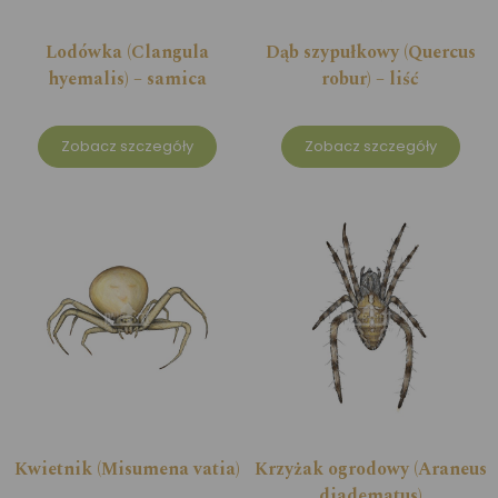
Lodówka (Clangula
Dąb szypułkowy (Quercus
hyemalis) – samica
robur) – liść
Zobacz szczegóły
Zobacz szczegóły
Kwietnik (Misumena vatia)
Krzyżak ogrodowy (Araneus
diadematus)