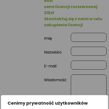
65zł
cena licencji rozszerzonej:
210zł
Skontaktuj się z nami w celu
zakupienia licencji
Imię
Nazwisko
E-mail
Wiadomość
Cenimy prywatność użytkowników