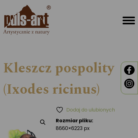
Kleszcz pospolity
(Ixodes ricinus)
Dodaj do ulubionych
Rozmiar pliku:
8660×6223 px