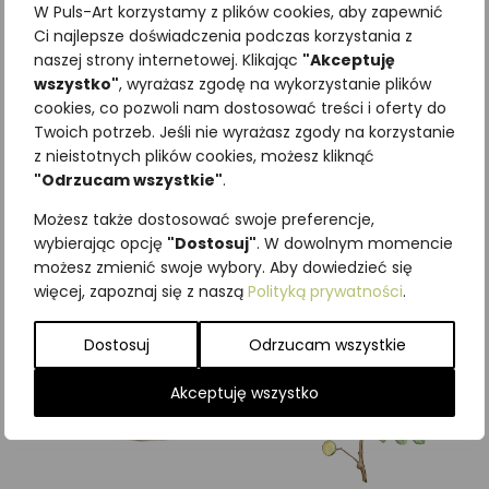
W Puls-Art korzystamy z plików cookies, aby zapewnić
Ci najlepsze doświadczenia podczas korzystania z
naszej strony internetowej. Klikając
"Akceptuję
wszystko"
, wyrażasz zgodę na wykorzystanie plików
cookies, co pozwoli nam dostosować treści i oferty do
Najniższa cena z ostatnich 30
Twoich potrzeb. Jeśli nie wyrażasz zgody na korzystanie
dni:
65,00
zł
z nieistotnych plików cookies, możesz kliknąć
SKU:
Brak danych
"Odrzucam wszystkie"
.
Kategorie:
ILUSTRACJE
,
Pajęczaki
Możesz także dostosować swoje preferencje,
Podobne produkty
wybierając opcję
"Dostosuj"
. W dowolnym momencie
możesz zmienić swoje wybory. Aby dowiedzieć się
więcej, zapoznaj się z naszą
Polityką prywatności
.
Dostosuj
Odrzucam wszystkie
Akceptuję wszystko