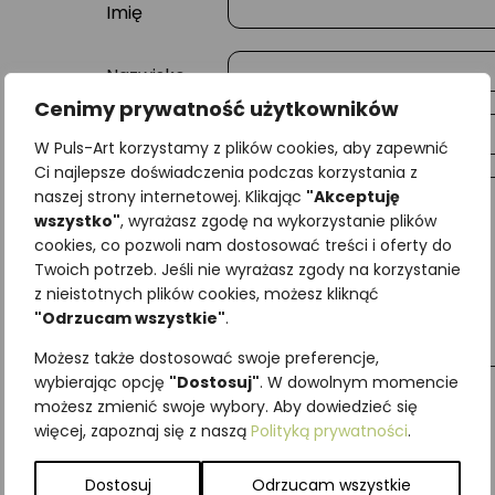
Imię
Nazwisko
Cenimy prywatność użytkowników
E-mail
W Puls-Art korzystamy z plików cookies, aby zapewnić
Ci najlepsze doświadczenia podczas korzystania z
naszej strony internetowej. Klikając
"Akceptuję
Wiadomość
wszystko"
, wyrażasz zgodę na wykorzystanie plików
cookies, co pozwoli nam dostosować treści i oferty do
Twoich potrzeb. Jeśli nie wyrażasz zgody na korzystanie
z nieistotnych plików cookies, możesz kliknąć
"Odrzucam wszystkie"
.
Możesz także dostosować swoje preferencje,
wybierając opcję
"Dostosuj"
. W dowolnym momencie
możesz zmienić swoje wybory. Aby dowiedzieć się
więcej, zapoznaj się z naszą
Polityką prywatności
.
Najniższa cena z ostatnich 30 dni:
65,00
zł
SKU:
Brak danych
Dostosuj
Odrzucam wszystkie