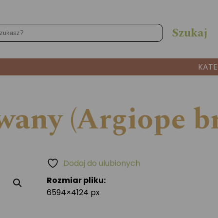
KATE
wany (Argiope b
Dodaj do ulubionych
Rozmiar pliku:
6594×4124 px