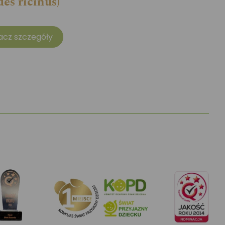
des ricinus)
acz szczegóły