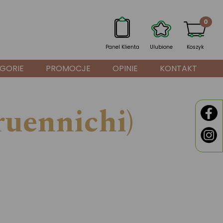
0
Panel Klienta
Ulubione
Koszyk
GORIE
PROMOCJE
OPINIE
KONTAKT
ruennichi)