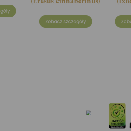
(Eresus cinnaberinus)
(Ixo
góły
Zobacz szczegóły
Zob