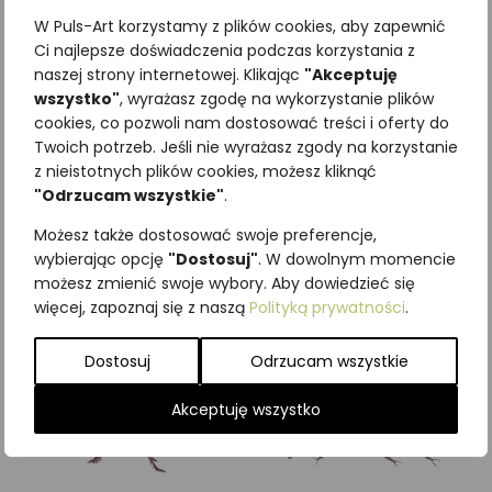
W Puls-Art korzystamy z plików cookies, aby zapewnić
Ci najlepsze doświadczenia podczas korzystania z
naszej strony internetowej. Klikając
"Akceptuję
wszystko"
, wyrażasz zgodę na wykorzystanie plików
Najniższa cena z ostatnich 30
cookies, co pozwoli nam dostosować treści i oferty do
Twoich potrzeb. Jeśli nie wyrażasz zgody na korzystanie
dni:
65,00
zł
z nieistotnych plików cookies, możesz kliknąć
SKU:
Brak danych
"Odrzucam wszystkie"
.
Kategorie:
ILUSTRACJE
,
Owady
,
Pozostałe
Możesz także dostosować swoje preferencje,
wybierając opcję
"Dostosuj"
. W dowolnym momencie
Podobne produkty
możesz zmienić swoje wybory. Aby dowiedzieć się
więcej, zapoznaj się z naszą
Polityką prywatności
.
Dostosuj
Odrzucam wszystkie
Akceptuję wszystko