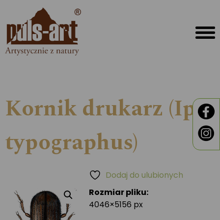
Kornik drukarz (Ips
typographus)
Dodaj do ulubionych
Rozmiar pliku:
4046×5156 px