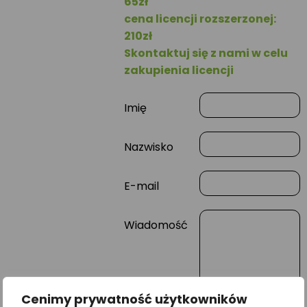
65zł
cena licencji rozszerzonej:
210zł
Skontaktuj się z nami w celu
zakupienia licencji
Imię
Nazwisko
E-mail
Wiadomość
Cenimy prywatność użytkowników