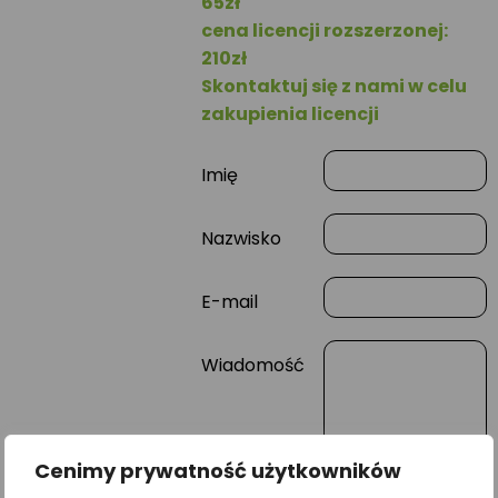
65zł
cena licencji rozszerzonej:
210zł
Skontaktuj się z nami w celu
zakupienia licencji
Imię
Nazwisko
E-mail
Wiadomość
Cenimy prywatność użytkowników