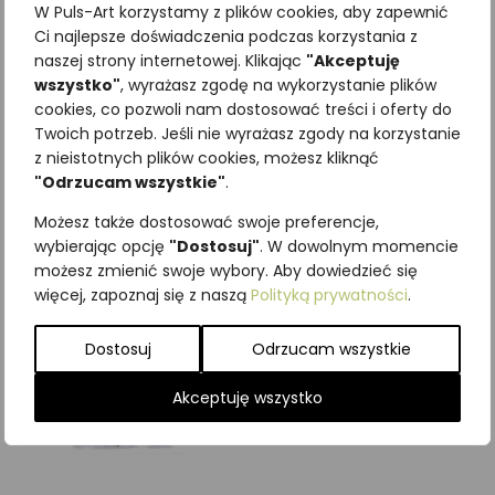
W Puls-Art korzystamy z plików cookies, aby zapewnić
Ci najlepsze doświadczenia podczas korzystania z
naszej strony internetowej. Klikając
"Akceptuję
wszystko"
, wyrażasz zgodę na wykorzystanie plików
cookies, co pozwoli nam dostosować treści i oferty do
Najniższa cena z ostatnich 30
Twoich potrzeb. Jeśli nie wyrażasz zgody na korzystanie
dni:
65,00
zł
z nieistotnych plików cookies, możesz kliknąć
SKU:
Brak danych
"Odrzucam wszystkie"
.
Kategorie:
ILUSTRACJE
,
Ryby
Możesz także dostosować swoje preferencje,
Podobne produkty
wybierając opcję
"Dostosuj"
. W dowolnym momencie
możesz zmienić swoje wybory. Aby dowiedzieć się
więcej, zapoznaj się z naszą
Polityką prywatności
.
Dostosuj
Odrzucam wszystkie
Akceptuję wszystko