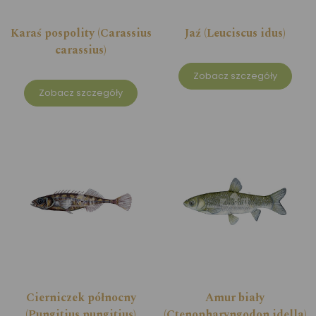
Karaś pospolity (Carassius
Jaź (Leuciscus idus)
carassius)
Zobacz szczegóły
Zobacz szczegóły
Cierniczek północny
Amur biały
(Pungitius pungitius)
(Ctenopharyngodon idella)