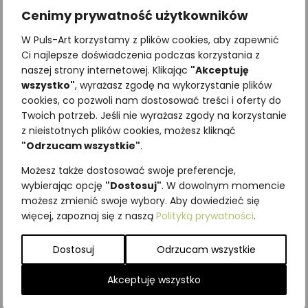
Cenimy prywatność użytkowników
W Puls-Art korzystamy z plików cookies, aby zapewnić
Ci najlepsze doświadczenia podczas korzystania z
naszej strony internetowej. Klikając
"Akceptuję
wszystko"
, wyrażasz zgodę na wykorzystanie plików
cookies, co pozwoli nam dostosować treści i oferty do
Twoich potrzeb. Jeśli nie wyrażasz zgody na korzystanie
Najniższa cena z ostatnich 30
z nieistotnych plików cookies, możesz kliknąć
dni:
65,00
zł
"Odrzucam wszystkie"
.
SKU:
Brak danych
Możesz także dostosować swoje preferencje,
Kategorie:
ILUSTRACJE
,
Owady
,
wybierając opcję
"Dostosuj"
. W dowolnym momencie
Pozostałe
możesz zmienić swoje wybory. Aby dowiedzieć się
więcej, zapoznaj się z naszą
Polityką prywatności
.
Podobne produkty
Dostosuj
Odrzucam wszystkie
Akceptuję wszystko