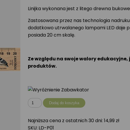
Linijka wykonana jest z litego drewna bukow
Zastosowana przez nas technologia nadruku
dodatkowo utrwalanego lampami LED daje produ
posiada 20 cm skalę.
Ze względu na swoje walory edukacyjne, 
produktów.
ilość
Dodaj do koszyka
Linijka
drewniana
Najniższa cena z ostatnich 30 dni:
14,99
zł
DZIĘCIOŁY
SKU:
LD-P01