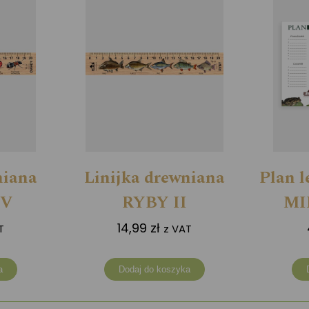
niana
Linijka drewniana
Plan 
IV
RYBY II
MI
14,99
zł
T
z VAT
a
Dodaj do koszyka