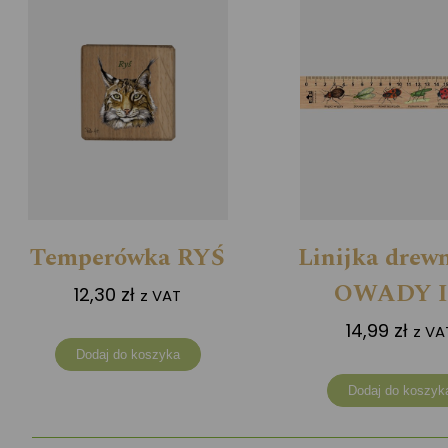
Temperówka RYŚ
Linijka drew
OWADY 
12,30
zł
z VAT
14,99
zł
z VA
Dodaj do koszyka
Dodaj do koszyk