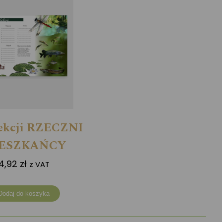
lekcji RZECZNI
ESZKAŃCY
4,92
zł
z VAT
Dodaj do koszyka