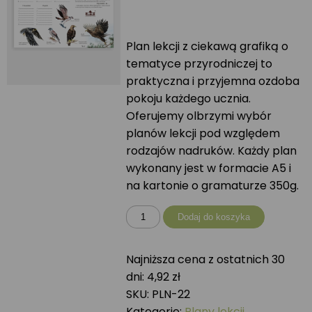
Plan lekcji z ciekawą grafiką o
tematyce przyrodniczej to
praktyczna i przyjemna ozdoba
pokoju każdego ucznia.
Oferujemy olbrzymi wybór
planów lekcji pod względem
rodzajów nadruków. Każdy plan
wykonany jest w formacie A5 i
na kartonie o gramaturze 350g.
ilość
Dodaj do koszyka
Plan
lekcji
Najniższa cena z ostatnich 30
PTAKI
dni:
4,92
zł
DRAPIEŻNE
SKU:
PLN-22
Kategorie:
Plany lekcji
,