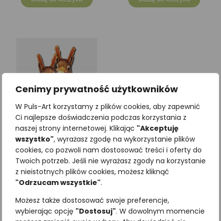
Cenimy prywatność użytkowników
W Puls-Art korzystamy z plików cookies, aby zapewnić
Ci najlepsze doświadczenia podczas korzystania z
naszej strony internetowej. Klikając
"Akceptuję
wszystko"
, wyrażasz zgodę na wykorzystanie plików
cookies, co pozwoli nam dostosować treści i oferty do
Zakładka przestrzenna
Twoich potrzeb. Jeśli nie wyrażasz zgody na korzystanie
WIEWIÓRKA
z nieistotnych plików cookies, możesz kliknąć
"Odrzucam wszystkie"
.
4,92
zł
z VAT
Możesz także dostosować swoje preferencje,
wybierając opcję
"Dostosuj"
. W dowolnym momencie
Dodaj do koszyka