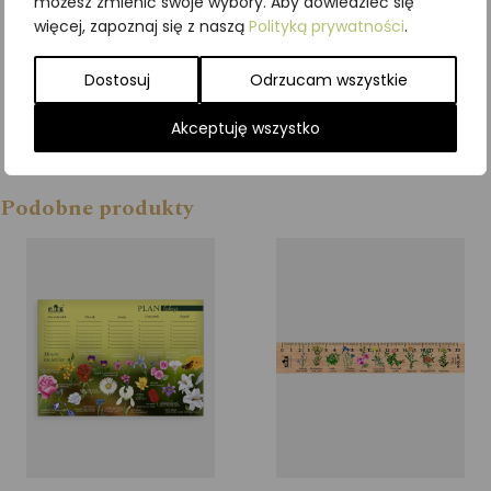
możesz zmienić swoje wybory. Aby dowiedzieć się
więcej, zapoznaj się z naszą
Polityką prywatności
.
Dostosuj
Odrzucam wszystkie
Akceptuję wszystko
Podobne produkty