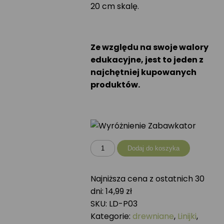
20 cm skalę.
Ze względu na swoje walory
edukacyjne, jest to jeden z
najchętniej kupowanych
produktów.
ilość
Dodaj do koszyka
Linijka
drewniana
Najniższa cena z ostatnich 30
PTAKI
dni:
14,99
zł
DRAPIEŻNE
SKU:
LD-P03
Kategorie:
drewniane
,
Linijki
,