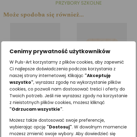
PRZYBORY SZKOLNE
Może spodoba się również…
Cenimy prywatność użytkowników
W Puls-Art korzystamy z plików cookies, aby zapewnić
Ci najlepsze doświadczenia podczas korzystania z
naszej strony internetowej. Klikając
"Akceptuję
wszystko"
, wyrażasz zgodę na wykorzystanie plików
cookies, co pozwoli nam dostosować treści i oferty do
Twoich potrzeb. Jeśli nie wyrażasz zgody na korzystanie
Temperówka WIEWIÓRKA
Magnes drewniany
z nieistotnych plików cookies, możesz kliknąć
SIKORKA BOGATKA
12,30
zł
z VAT
"Odrzucam wszystkie"
.
9,96
zł
z VAT
Możesz także dostosować swoje preferencje,
Dodaj do koszyka
wybierając opcję
"Dostosuj"
. W dowolnym momencie
Dodaj do koszyka
możesz zmienić swoje wybory. Aby dowiedzieć się