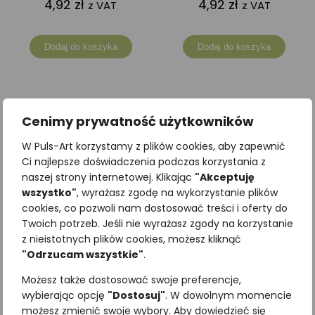
4,92
zł
4,92
zł
z VAT
z VAT
Dodaj do koszyka
Dodaj do koszyka
Cenimy prywatność użytkowników
W Puls-Art korzystamy z plików cookies, aby zapewnić
Ci najlepsze doświadczenia podczas korzystania z
naszej strony internetowej. Klikając
"Akceptuję
wszystko"
, wyrażasz zgodę na wykorzystanie plików
cookies, co pozwoli nam dostosować treści i oferty do
Twoich potrzeb. Jeśli nie wyrażasz zgody na korzystanie
z nieistotnych plików cookies, możesz kliknąć
"Odrzucam wszystkie"
.
Zakładka edukacyjna
Zakładka edukacyjna
Możesz także dostosować swoje preferencje,
RZEKOTKA DRZEWNA
MNOGOOCZAK IKAR
wybierając opcję
"Dostosuj"
. W dowolnym momencie
3,69
zł
3,69
zł
możesz zmienić swoje wybory. Aby dowiedzieć się
z VAT
z VAT