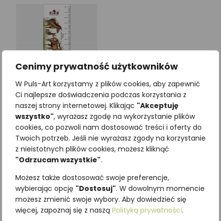
Cenimy prywatność użytkowników
W Puls-Art korzystamy z plików cookies, aby zapewnić
Ci najlepsze doświadczenia podczas korzystania z
naszej strony internetowej. Klikając
"Akceptuję
wszystko"
, wyrażasz zgodę na wykorzystanie plików
Zakładka edukacyjna
cookies, co pozwoli nam dostosować treści i oferty do
JELEŃ I SARNA
Twoich potrzeb. Jeśli nie wyrażasz zgody na korzystanie
3,69
zł
z nieistotnych plików cookies, możesz kliknąć
z VAT
"Odrzucam wszystkie"
.
Możesz także dostosować swoje preferencje,
Dodaj do koszyka
wybierając opcję
"Dostosuj"
. W dowolnym momencie
możesz zmienić swoje wybory. Aby dowiedzieć się
więcej, zapoznaj się z naszą
Polityką prywatności
.