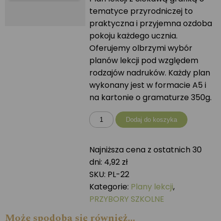
tematyce przyrodniczej to
praktyczna i przyjemna ozdoba
pokoju każdego ucznia.
Oferujemy olbrzymi wybór
planów lekcji pod względem
rodzajów nadruków. Każdy plan
wykonany jest w formacie A5 i
na kartonie o gramaturze 350g.
ilość
Dodaj do koszyka
Plan
lekcji
Najniższa cena z ostatnich 30
SSAKI
dni:
4,92
zł
SKU:
PL-22
Kategorie:
Plany lekcji
,
PRZYBORY SZKOLNE
Może spodoba się również…