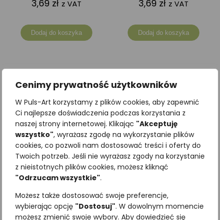
3,69
zł
3,69
zł
z VAT
z VAT
Dodaj do koszyka
Dodaj do koszyka
Cenimy prywatność użytkowników
W Puls-Art korzystamy z plików cookies, aby zapewnić
Ci najlepsze doświadczenia podczas korzystania z
naszej strony internetowej. Klikając
"Akceptuję
wszystko"
, wyrażasz zgodę na wykorzystanie plików
cookies, co pozwoli nam dostosować treści i oferty do
Twoich potrzeb. Jeśli nie wyrażasz zgody na korzystanie
z nieistotnych plików cookies, możesz kliknąć
"Odrzucam wszystkie"
.
Zakładka edukacyjna
Zakładka edukacyjna
Możesz także dostosować swoje preferencje,
MNOGOOCZAK IKAR
RZEKOTKA DRZEWNA
wybierając opcję
"Dostosuj"
. W dowolnym momencie
3,69
zł
3,69
zł
możesz zmienić swoje wybory. Aby dowiedzieć się
z VAT
z VAT