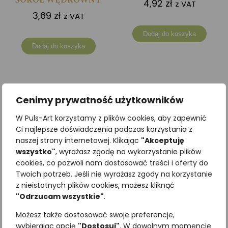
SOKÓŁ WĘDROWNY
4,92
zł
z VAT
3,69
zł
z VAT
Dodaj do koszyka
Dodaj do koszyka
Cenimy prywatność użytkowników
W Puls-Art korzystamy z plików cookies, aby zapewnić
Ci najlepsze doświadczenia podczas korzystania z
naszej strony internetowej. Klikając
"Akceptuję
wszystko"
, wyrażasz zgodę na wykorzystanie plików
cookies, co pozwoli nam dostosować treści i oferty do
Twoich potrzeb. Jeśli nie wyrażasz zgody na korzystanie
z nieistotnych plików cookies, możesz kliknąć
"Odrzucam wszystkie"
.
Zakładka edukacyjna
Plan lekcji SSAKI
Możesz także dostosować swoje preferencje,
MNOGOOCZAK IKAR
4,92
zł
z VAT
wybierając opcję
"Dostosuj"
. W dowolnym momencie