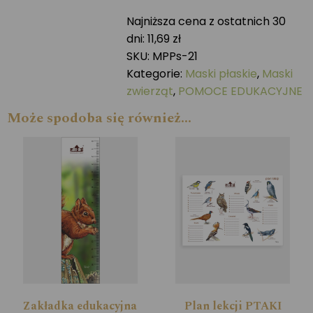
ZAJĄC
Najniższa cena z ostatnich 30
dni:
11,69
zł
SKU:
MPPs-21
Kategorie:
Maski płaskie
,
Maski
zwierząt
,
POMOCE EDUKACYJNE
Może spodoba się również…
Zakładka edukacyjna
Plan lekcji PTAKI