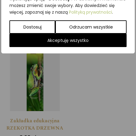
3,69
zł
możesz zmienić swoje wybory. Aby dowiedzieć się
z VAT
więcej, zapoznaj się z naszą
Polityką prywatności
.
Dodaj do koszyka
Dodaj do koszyka
Dostosuj
Odrzucam wszystkie
Akceptuję wszystko
Zakładka edukacyjna
RZEKOTKA DRZEWNA