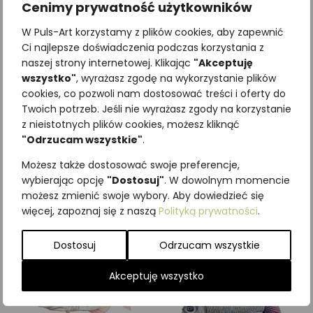
Cenimy prywatność użytkowników
W Puls-Art korzystamy z plików cookies, aby zapewnić
Ci najlepsze doświadczenia podczas korzystania z
naszej strony internetowej. Klikając
"Akceptuję
wszystko"
, wyrażasz zgodę na wykorzystanie plików
cookies, co pozwoli nam dostosować treści i oferty do
Twoich potrzeb. Jeśli nie wyrażasz zgody na korzystanie
z nieistotnych plików cookies, możesz kliknąć
Najniższa cena z ostatnich 30
"Odrzucam wszystkie"
.
dni:
65,00
zł
SKU:
Brak danych
Możesz także dostosować swoje preferencje,
Kategorie:
ILUSTRACJE
,
Ryby
wybierając opcję
"Dostosuj"
. W dowolnym momencie
możesz zmienić swoje wybory. Aby dowiedzieć się
Podobne produkty
więcej, zapoznaj się z naszą
Polityką prywatności
.
Dostosuj
Odrzucam wszystkie
Akceptuję wszystko