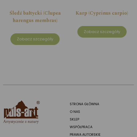
Śledź bałtycki (Clupea
Karp (Cyprinus carpio)
harengus membras)
Zobacz szczegóły
Zobacz szczegóły
STRONA GŁÓWNA
O NAS
SKLEP
WSPÓŁPRACA
PRAWA AUTORSKIE