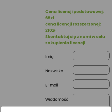
Cena licencji podstawowej:
65zł
cena licencji rozszerzonej:
210zł
Skontaktuj się z nami w celu
zakupienia licencji
Imię
Nazwisko
E-mail
Wiadomość