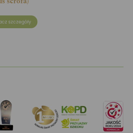
us scrofa)
acz szczegóły