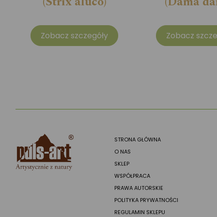
(Strix aluco)
(Dama da
Zobacz szczegóły
Zobacz szcze
STRONA GŁÓWNA
O NAS
SKLEP
WSPÓŁPRACA
PRAWA AUTORSKIE
POLITYKA PRYWATNOŚCI
REGULAMIN SKLEPU