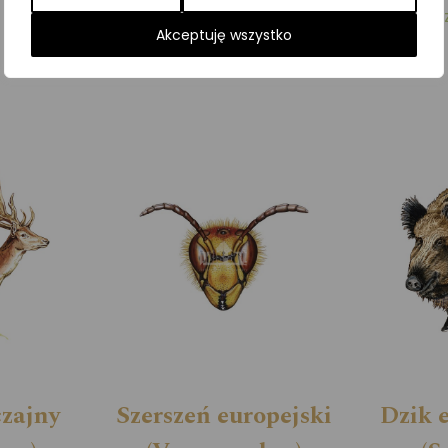
Kategorie:
Gryzonie
,
ILUSTRACJE
,
Ssaki
,
Zwier
Akceptuję wszystko
czajny
Szerszeń europejski
Dzik 