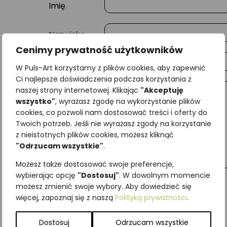
Imię
Nazwisko
Cenimy prywatność użytkowników
E-mail
W Puls-Art korzystamy z plików cookies, aby zapewnić
Ci najlepsze doświadczenia podczas korzystania z
naszej strony internetowej. Klikając
"Akceptuję
Wiadomość
wszystko"
, wyrażasz zgodę na wykorzystanie plików
cookies, co pozwoli nam dostosować treści i oferty do
Twoich potrzeb. Jeśli nie wyrażasz zgody na korzystanie
z nieistotnych plików cookies, możesz kliknąć
"Odrzucam wszystkie"
.
Możesz także dostosować swoje preferencje,
wybierając opcję
"Dostosuj"
. W dowolnym momencie
możesz zmienić swoje wybory. Aby dowiedzieć się
więcej, zapoznaj się z naszą
Polityką prywatności
.
Najniższa cena z ostatnich 30 dni:
65,00
zł
SKU:
Brak danych
Dostosuj
Odrzucam wszystkie