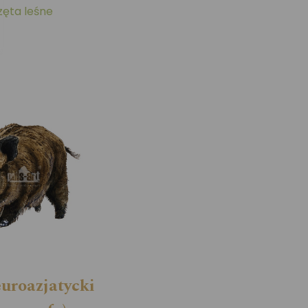
zęta leśne
euroazjatycki