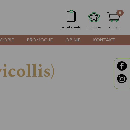
0
Panel Klienta
Ulubione
Koszyk
GORIE
PROMOCJE
OPINIE
KONTAKT
collis)