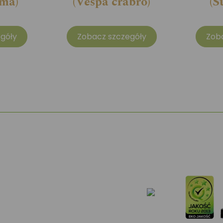
ma)
(Vespa crabro)
(S
góły
Zobacz szczegóły
Zob