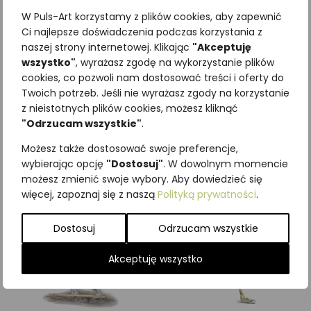
W Puls-Art korzystamy z plików cookies, aby zapewnić
Ci najlepsze doświadczenia podczas korzystania z
naszej strony internetowej. Klikając
"Akceptuję
wszystko"
, wyrażasz zgodę na wykorzystanie plików
Najniższa cena z ostatnich 30
cookies, co pozwoli nam dostosować treści i oferty do
Twoich potrzeb. Jeśli nie wyrażasz zgody na korzystanie
dni:
65,00
zł
z nieistotnych plików cookies, możesz kliknąć
SKU:
Brak danych
"Odrzucam wszystkie"
.
Kategorie:
ILUSTRACJE
,
Ptaki
,
Wodne
Możesz także dostosować swoje preferencje,
wybierając opcję
"Dostosuj"
. W dowolnym momencie
Podobne produkty
możesz zmienić swoje wybory. Aby dowiedzieć się
więcej, zapoznaj się z naszą
Polityką prywatności
.
Dostosuj
Odrzucam wszystkie
Akceptuję wszystko