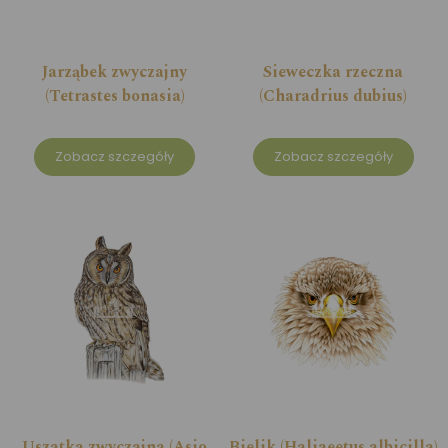
Jarząbek zwyczajny
Sieweczka rzeczna
(Tetrastes bonasia)
(Charadrius dubius)
Zobacz szczegóły
Zobacz szczegóły
Uszatka zwyczajna (Asio
Bielik (Haliaeetus albicilla)