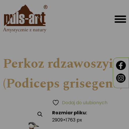
Perkoz rdzawoszyi
(Podiceps grisegena)
Dodaj do ulubionych
Rozmiar pliku:
2909×1763 px