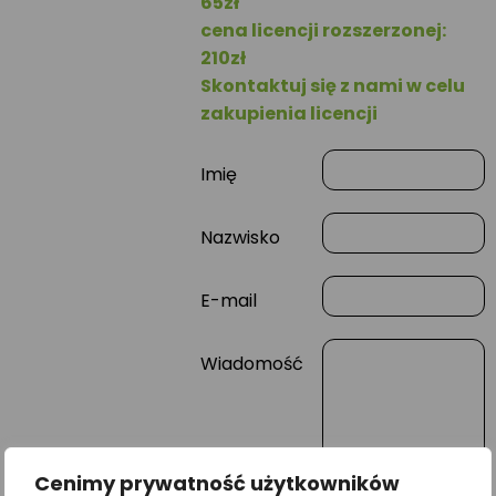
65zł
cena licencji rozszerzonej:
210zł
Skontaktuj się z nami w celu
zakupienia licencji
Imię
Nazwisko
E-mail
Wiadomość
Cenimy prywatność użytkowników