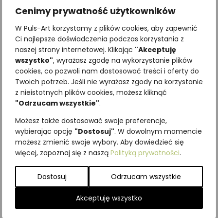
Cenimy prywatność użytkowników
W Puls-Art korzystamy z plików cookies, aby zapewnić
Ci najlepsze doświadczenia podczas korzystania z
naszej strony internetowej. Klikając
"Akceptuję
wszystko"
, wyrażasz zgodę na wykorzystanie plików
cookies, co pozwoli nam dostosować treści i oferty do
Twoich potrzeb. Jeśli nie wyrażasz zgody na korzystanie
Najniższa cena z ostatnich 30
z nieistotnych plików cookies, możesz kliknąć
dni:
65,00
zł
"Odrzucam wszystkie"
.
SKU:
Brak danych
Możesz także dostosować swoje preferencje,
Kategorie:
Gryzonie
,
ILUSTRACJE
,
wybierając opcję
"Dostosuj"
. W dowolnym momencie
Ssaki
możesz zmienić swoje wybory. Aby dowiedzieć się
więcej, zapoznaj się z naszą
Polityką prywatności
.
Podobne produkty
Dostosuj
Odrzucam wszystkie
Akceptuję wszystko