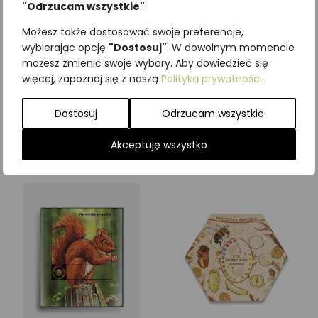
"Odrzucam wszystkie"
.
Możesz także dostosować swoje preferencje,
Edukacyjna zabawa
Plastikowa układanka
wybierając opcję
"Dostosuj"
. W dowolnym momencie
pamięciowa OWADY
WILK SZARY
możesz zmienić swoje wybory. Aby dowiedzieć się
więcej, zapoznaj się z naszą
Polityką prywatności
.
79,95
zł
12,30
zł
z VAT
z VAT
Dostosuj
Odrzucam wszystkie
Dodaj do koszyka
Dodaj do koszyka
Akceptuję wszystko