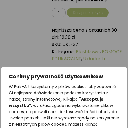
ilość
Dodaj do koszyka
Plastikowa
układanka
Najniższa cena z ostatnich 30
RZEKOTKA
dni:
12,30
zł
DRZEWNA
SKU:
UKL-27
Kategorie:
Plastikowe
,
POMOCE
EDUKACYJNE
,
Układanki
Podobne produkty
Cenimy prywatność użytkowników
W Puls-Art korzystamy z plików cookies, aby zapewnić
Ci najlepsze doświadczenia podczas korzystania z
naszej strony internetowej. Klikając
"Akceptuję
wszystko"
, wyrażasz zgodę na wykorzystanie plików
cookies, co pozwoli nam dostosować treści i oferty do
Twoich potrzeb. Jeśli nie wyrażasz zgody na korzystanie
z nieistotnych plików cookies, możesz kliknąć