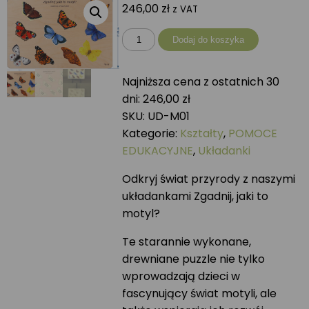
246,00
zł
z VAT
ilość
Dodaj do koszyka
Układanka
ZGADNIJ
Najniższa cena z ostatnich 30
JAKI
dni:
246,00
zł
TO
SKU:
UD-M01
MOTYL?
Kategorie:
Kształty
,
POMOCE
EDUKACYJNE
,
Układanki
Odkryj świat przyrody z naszymi
układankami Zgadnij, jaki to
motyl?
Te starannie wykonane,
drewniane puzzle nie tylko
wprowadzają dzieci w
fascynujący świat motyli, ale