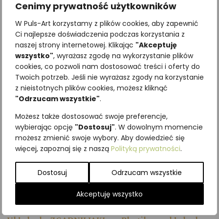
Cenimy prywatność użytkowników
podczas zabawy.
W Puls-Art korzystamy z plików cookies, aby zapewnić
Wymiary układanki:
ok. 21 x 30
Ci najlepsze doświadczenia podczas korzystania z
cm
naszej strony internetowej. Klikając
"Akceptuję
wszystko"
, wyrażasz zgodę na wykorzystanie plików
Wiek:
3+
cookies, co pozwoli nam dostosować treści i oferty do
Twoich potrzeb. Jeśli nie wyrażasz zgody na korzystanie
Podobne produkty
z nieistotnych plików cookies, możesz kliknąć
"Odrzucam wszystkie"
.
Możesz także dostosować swoje preferencje,
wybierając opcję
"Dostosuj"
. W dowolnym momencie
możesz zmienić swoje wybory. Aby dowiedzieć się
więcej, zapoznaj się z naszą
Polityką prywatności
.
Dostosuj
Odrzucam wszystkie
Akceptuję wszystko