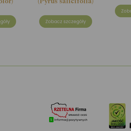
olor)
(Pyrus salicifolia)
Zob
góły
Zobacz szczegóły