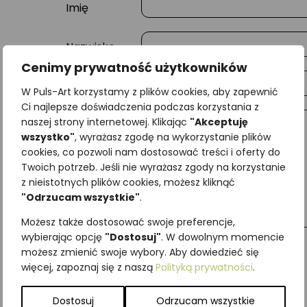
Imię
Nazwisko
Cenimy prywatność użytkowników
E-mail
W Puls-Art korzystamy z plików cookies, aby zapewnić
Ci najlepsze doświadczenia podczas korzystania z
naszej strony internetowej. Klikając
"Akceptuję
Wiadomość
wszystko"
, wyrażasz zgodę na wykorzystanie plików
cookies, co pozwoli nam dostosować treści i oferty do
Twoich potrzeb. Jeśli nie wyrażasz zgody na korzystanie
z nieistotnych plików cookies, możesz kliknąć
"Odrzucam wszystkie"
.
Możesz także dostosować swoje preferencje,
wybierając opcję
"Dostosuj"
. W dowolnym momencie
możesz zmienić swoje wybory. Aby dowiedzieć się
więcej, zapoznaj się z naszą
Polityką prywatności
.
Najniższa cena z ostatnich 30 dni:
65,00
zł
SKU:
Brak danych
Dostosuj
Odrzucam wszystkie