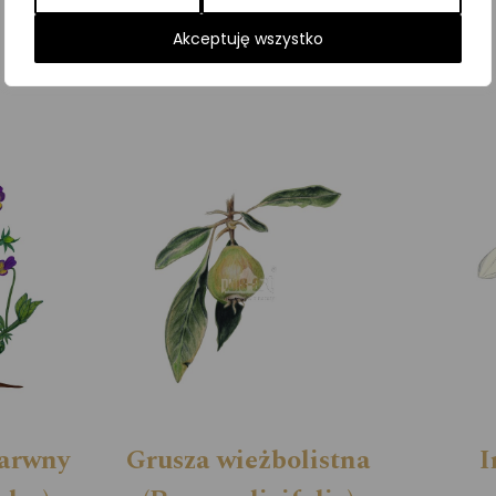
Kategorie:
ILUSTRACJE
,
Rośliny
Akceptuję wszystko
barwny
Grusza wieżbolistna
I