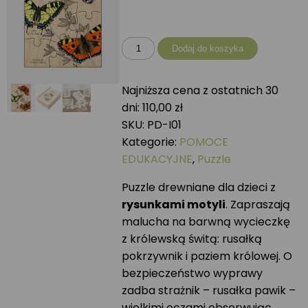
ilość
Dodaj do koszyka
Puzzle
drewniane
Najniższa cena z ostatnich 30
MOTYLE
dni:
110,00
zł
SKU:
PD-I01
Kategorie:
POMOCE
EDUKACYJNE
,
Puzzle
Puzzle drewniane dla dzieci z
rysunkami motyli
. Zapraszają
malucha na barwną wycieczkę
z królewską świtą: rusałką
pokrzywnik i paziem królowej. O
bezpieczeństwo wyprawy
zadba strażnik – rusałka pawik –
wielkimi oczami obserwując