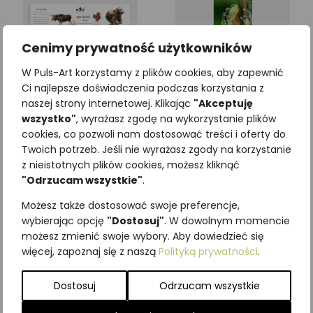
Cenimy prywatność użytkowników
W Puls-Art korzystamy z plików cookies, aby zapewnić
Ci najlepsze doświadczenia podczas korzystania z
naszej strony internetowej. Klikając
"Akceptuję
wszystko"
, wyrażasz zgodę na wykorzystanie plików
Plan lekcji SSAKI
Zakładka edukacyjna
cookies, co pozwoli nam dostosować treści i oferty do
Twoich potrzeb. Jeśli nie wyrażasz zgody na korzystanie
RZEKOTKA DRZEWNA
4,92
zł
z VAT
z nieistotnych plików cookies, możesz kliknąć
3,69
zł
z VAT
"Odrzucam wszystkie"
.
Dodaj do koszyka
Możesz także dostosować swoje preferencje,
Dodaj do koszyka
wybierając opcję
"Dostosuj"
. W dowolnym momencie
możesz zmienić swoje wybory. Aby dowiedzieć się
więcej, zapoznaj się z naszą
Polityką prywatności
.
Dostosuj
Odrzucam wszystkie