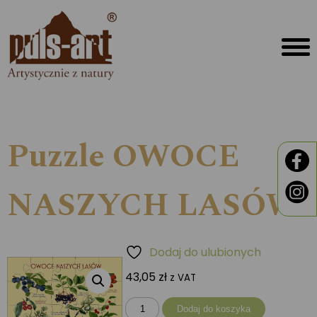
Puzzle OWOCE
NASZYCH LASÓW
Dodaj do ulubionych
43,05
zł
z VAT
ilość
Dodaj do koszyka