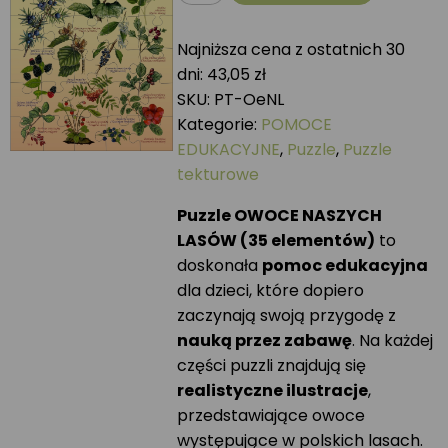
Puzzle
OWOCE
Najniższa cena z ostatnich 30
NASZYCH
dni:
43,05
zł
LASÓW
SKU:
PT-OeNL
Kategorie:
POMOCE
EDUKACYJNE
,
Puzzle
,
Puzzle
tekturowe
Puzzle OWOCE NASZYCH
LASÓW (35 elementów)
to
doskonała
pomoc edukacyjna
dla dzieci, które dopiero
zaczynają swoją przygodę z
nauką przez zabawę
. Na każdej
części puzzli znajdują się
realistyczne ilustracje
,
przedstawiające owoce
występujące w polskich lasach.