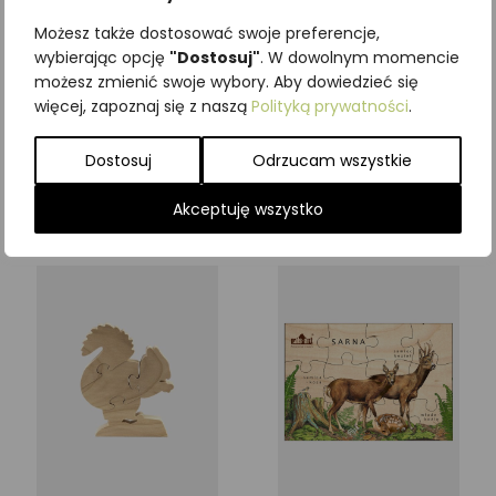
kontaktując się z nami przez
Możesz także dostosować swoje preferencje,
formularz kontaktowy.
wybierając opcję
"Dostosuj"
. W dowolnym momencie
możesz zmienić swoje wybory. Aby dowiedzieć się
Wymiary puzzli:
więcej, zapoznaj się z naszą
Polityką prywatności
.
28×19 cm
Dostosuj
Odrzucam wszystkie
Dla dzieci w wieku 3+
Akceptuję wszystko
Podobne produkty