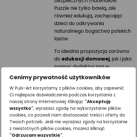
bezpiecznych materiałów.
Puzzle nie tylko bawią, ale
również edukują, zachęcając
dzieci do odkrywania
naturalnego bogactwa polskich
lasów.
To idealna propozycja zarówno
do
edukacji domowej
, jak i jako
pomoc dydaktyczna w
przedszkolach leśnych
,
Cenimy prywatność użytkowników
szkołach leśnych
oraz innych
W Puls-Art korzystamy z plików cookies, aby zapewnić
placówkach edukacyjnych.
Ci najlepsze doświadczenia podczas korzystania z
naszej strony internetowej. Klikając
"Akceptuję
W naszej ofercie znajdziesz
wszystko"
, wyrażasz zgodę na wykorzystanie plików
również inne zestawy puzzli i
cookies, co pozwoli nam dostosować treści i oferty do
produktów edukacyjnych.
Twoich potrzeb. Jeśli nie wyrażasz zgody na korzystanie
Możesz także zamówić swój
z nieistotnych plików cookies, możesz kliknąć
własny, unikalny wzór,
"Odrzucam wszystkie"
.