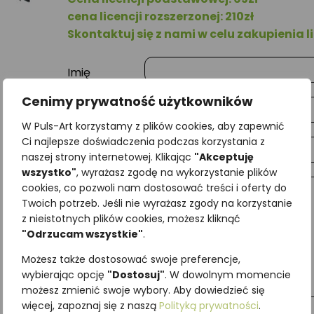
cena licencji rozszerzonej: 210zł
Skontaktuj się z nami w celu zakupienia li
Imię
Cenimy prywatność użytkowników
Nazwisko
W Puls-Art korzystamy z plików cookies, aby zapewnić
Ci najlepsze doświadczenia podczas korzystania z
E-mail
naszej strony internetowej. Klikając
"Akceptuję
wszystko"
, wyrażasz zgodę na wykorzystanie plików
cookies, co pozwoli nam dostosować treści i oferty do
Wiadomość
Twoich potrzeb. Jeśli nie wyrażasz zgody na korzystanie
z nieistotnych plików cookies, możesz kliknąć
"Odrzucam wszystkie"
.
Możesz także dostosować swoje preferencje,
wybierając opcję
"Dostosuj"
. W dowolnym momencie
możesz zmienić swoje wybory. Aby dowiedzieć się
więcej, zapoznaj się z naszą
Polityką prywatności
.