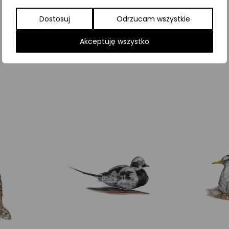
Dostosuj
Odrzucam wszystkie
Najniższa cena z ostatnich 30 dni:
65,00
zł
Akceptuję wszystko
SKU:
Brak danych
Kategorie:
ILUSTRACJE
,
Ptaki
,
Śpiewające