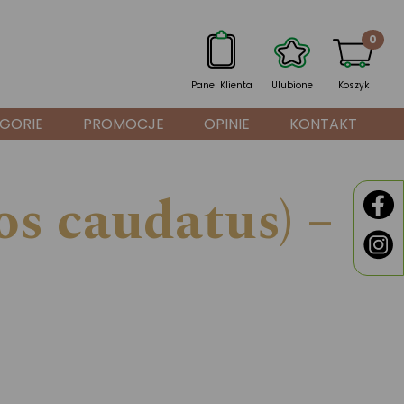
0
Panel Klienta
Ulubione
Koszyk
GORIE
PROMOCJE
OPINIE
KONTAKT
s caudatus) –