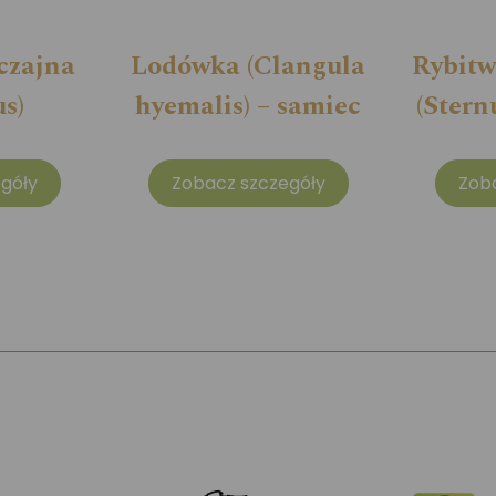
czajna
Lodówka (Clangula
Rybitw
us)
hyemalis) – samiec
(Stern
góły
Zobacz szczegóły
Zob