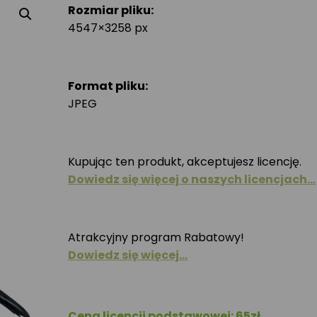
Rozmiar pliku:
4547×3258 px
Format pliku:
JPEG
Kupując ten produkt, akceptujesz licencję.
Dowiedz się więcej o naszych licencjach…
Atrakcyjny program Rabatowy!
Dowiedz się więcej…
Cena licencji podstawowej: 65zł