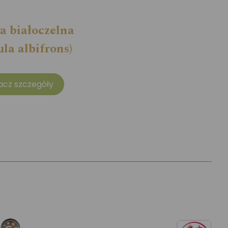
a białoczelna
ula albifrons)
acz szczegóły