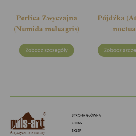
Perlica Zwyczajna
Pójdźka (A
(Numida meleagris)
noctua
Zobacz szczegóły
Zobacz szcze
STRONA GŁÓWNA
O NAS
SKLEP