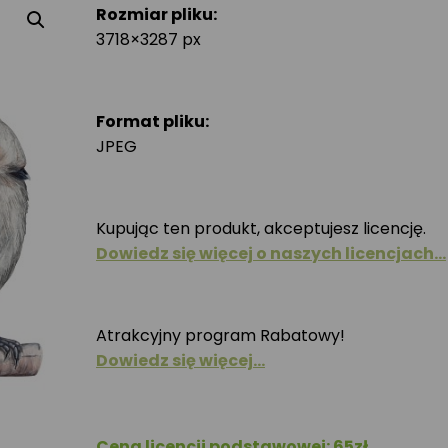
Rozmiar pliku:
3718×3287 px
Format pliku:
JPEG
Kupując ten produkt, akceptujesz licencję.
Dowiedz się więcej o naszych licencjach…
Atrakcyjny program Rabatowy!
Dowiedz się więcej…
Cena licencji podstawowej: 65zł