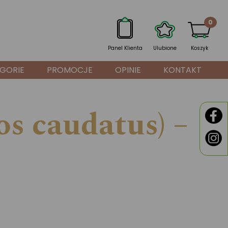
0
Panel Klienta
Ulubione
Koszyk
GORIE
PROMOCJE
OPINIE
KONTAKT
s caudatus) –