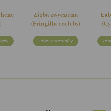
thene
Zięba zwyczajna
Łab
)
(Fringilla coelebs)
(Cy
góły
Zobacz szczegóły
Zob