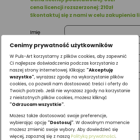
cena licencji rozszerzonej: 210zł
Skontaktuj się z nami w celu zakupienia li
Imię
Cenimy prywatność użytkowników
Nazwisko
W Puls-Art korzystamy z plików cookies, aby zapewnić
Ci najlepsze doświadczenia podczas korzystania z
E-mail
naszej strony internetowej. Klikając
"Akceptuję
wszystko"
, wyrażasz zgodę na wykorzystanie plików
cookies, co pozwoli nam dostosować treści i oferty do
Wiadomość
Twoich potrzeb. Jeśli nie wyrażasz zgody na korzystanie
z nieistotnych plików cookies, możesz kliknąć
"Odrzucam wszystkie"
.
Możesz także dostosować swoje preferencje,
wybierając opcję
"Dostosuj"
. W dowolnym momencie
możesz zmienić swoje wybory. Aby dowiedzieć się
więcej, zapoznaj się z naszą
Polityką prywatności
.