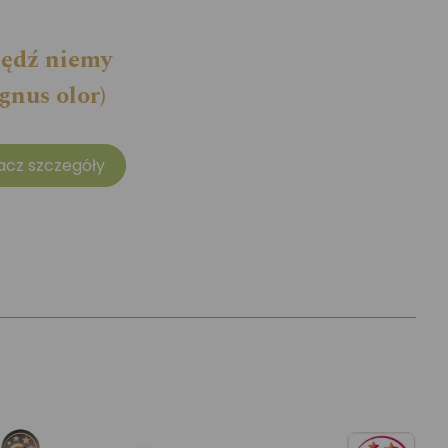
ędź niemy
gnus olor)
acz szczegóły