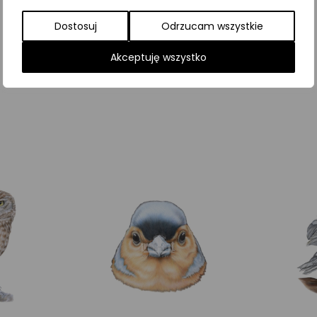
Dostosuj
Odrzucam wszystkie
Najniższa cena z ostatnich 30 dni:
65,00
zł
Akceptuję wszystko
SKU:
Brak danych
Kategorie:
ILUSTRACJE
,
Ptaki
,
Śpiewające