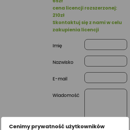
65zł
cena licencji rozszerzonej:
210zł
Skontaktuj się z nami w celu
zakupienia licencji
Imię
Nazwisko
E-mail
Wiadomość
Cenimy prywatność użytkowników