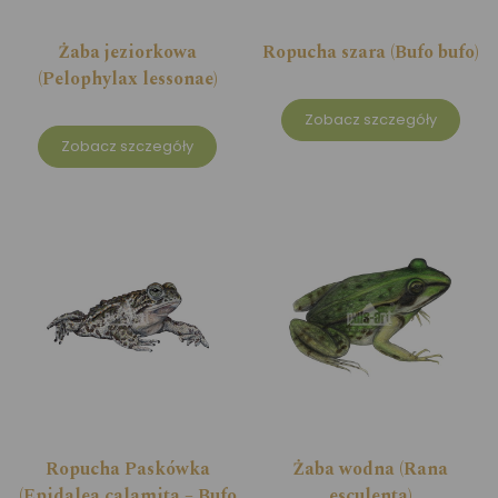
Żaba jeziorkowa
Ropucha szara (Bufo bufo)
(Pelophylax lessonae)
Zobacz szczegóły
Zobacz szczegóły
Ropucha Paskówka
Żaba wodna (Rana
(Epidalea calamita – Bufo
esculenta)