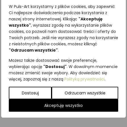
W Puls-Art korzystamy z plików cookies, aby zapewnić
Ci najlepsze doświadczenia podczas korzystania z
naszej strony internetowej. Klikając
"Akceptuję
wszystko"
, wyrażasz zgodę na wykorzystanie plików
Najniższa cena z ostatnich 30
cookies, co pozwoli nam dostosować treści i oferty do
Twoich potrzeb. Jeśli nie wyrażasz zgody na korzystanie
dni:
65,00
zł
z nieistotnych plików cookies, możesz kliknąć
SKU:
Brak danych
"Odrzucam wszystkie"
.
Kategorie:
ILUSTRACJE
,
Płazy
Możesz także dostosować swoje preferencje,
Podobne produkty
wybierając opcję
"Dostosuj"
. W dowolnym momencie
możesz zmienić swoje wybory. Aby dowiedzieć się
więcej, zapoznaj się z naszą
Polityką prywatności
.
Dostosuj
Odrzucam wszystkie
Akceptuję wszystko