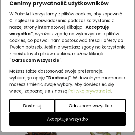
Cenimy prywatność użytkowników
W Puls-Art korzystamy z plików cookies, aby zapewnić
Ci najlepsze doświadczenia podczas korzystania z
naszej strony internetowej. Klikając
"Akceptuję
wszystko"
, wyrażasz zgodę na wykorzystanie plików
cookies, co pozwoli nam dostosować treści i oferty do
Twoich potrzeb. Jeśli nie wyrażasz zgody na korzystanie
z nieistotnych plików cookies, możesz kliknąć
Najniższa cena z ostatnich 30
"Odrzucam wszystkie"
.
dni:
65,00
zł
SKU:
Brak danych
Możesz także dostosować swoje preferencje,
Kategorie:
ILUSTRACJE
,
Płazy
wybierając opcję
"Dostosuj"
. W dowolnym momencie
możesz zmienić swoje wybory. Aby dowiedzieć się
Podobne produkty
więcej, zapoznaj się z naszą
Polityką prywatności
.
Dostosuj
Odrzucam wszystkie
Akceptuję wszystko