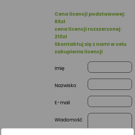
Cena licencji podstawowej:
65zł
cena licencji rozszerzonej:
210zł
Skontaktuj się z nami w celu
zakupienia licencji
Imię
Nazwisko
E-mail
Wiadomość