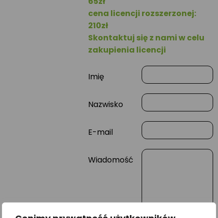
65zł
cena licencji rozszerzonej:
210zł
Skontaktuj się z nami w celu
zakupienia licencji
Imię
Nazwisko
E-mail
Wiadomość