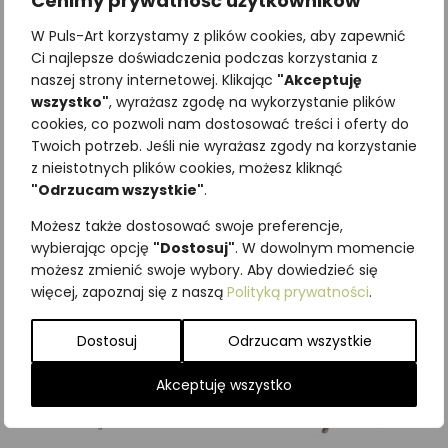
Cenimy prywatność użytkowników
W Puls-Art korzystamy z plików cookies, aby zapewnić
Ci najlepsze doświadczenia podczas korzystania z
naszej strony internetowej. Klikając
"Akceptuję
wszystko"
, wyrażasz zgodę na wykorzystanie plików
Najniższa cena z ostatnich 30
cookies, co pozwoli nam dostosować treści i oferty do
dni:
65,00
zł
Twoich potrzeb. Jeśli nie wyrażasz zgody na korzystanie
SKU:
Brak danych
z nieistotnych plików cookies, możesz kliknąć
Kategorie:
ILUSTRACJE
,
Motyle
"Odrzucam wszystkie"
.
dzienne
,
Owady
Możesz także dostosować swoje preferencje,
Podobne produkty
wybierając opcję
"Dostosuj"
. W dowolnym momencie
możesz zmienić swoje wybory. Aby dowiedzieć się
więcej, zapoznaj się z naszą
Polityką prywatności
.
Dostosuj
Odrzucam wszystkie
Akceptuję wszystko