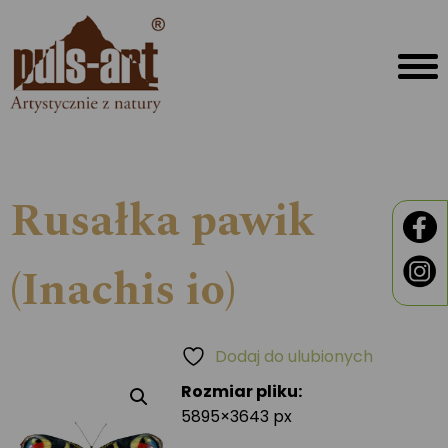
Rusałka pawik
(Inachis io)
Dodaj do ulubionych
Rozmiar pliku:
5895×3643 px