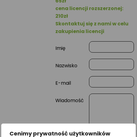
65zł
cena licencji rozszerzonej:
210zł
Skontaktuj się z nami w celu
zakupienia licencji
Imię
Nazwisko
E-mail
Wiadomość
Cenimy prywatność użytkowników