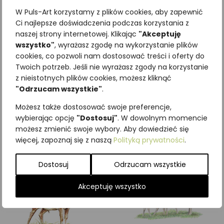
W Puls-Art korzystamy z plików cookies, aby zapewnić
Ci najlepsze doświadczenia podczas korzystania z
naszej strony internetowej. Klikając
"Akceptuję
wszystko"
, wyrażasz zgodę na wykorzystanie plików
Najniższa cena z ostatnich 30
cookies, co pozwoli nam dostosować treści i oferty do
Twoich potrzeb. Jeśli nie wyrażasz zgody na korzystanie
dni:
65,00
zł
z nieistotnych plików cookies, możesz kliknąć
SKU:
Brak danych
"Odrzucam wszystkie"
.
Kategorie:
ILUSTRACJE
,
Ssaki
,
Zwierzęta leśne
Możesz także dostosować swoje preferencje,
wybierając opcję
"Dostosuj"
. W dowolnym momencie
Podobne produkty
możesz zmienić swoje wybory. Aby dowiedzieć się
więcej, zapoznaj się z naszą
Polityką prywatności
.
Dostosuj
Odrzucam wszystkie
Akceptuję wszystko