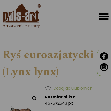
Ryś euroazjatycki
(Lynx lynx)
Dodaj do ulubionych
Rozmiar pliku:
4576×2643 px