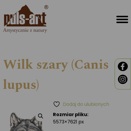
Wilk szary (Canis
lupus)
Dodaj do ulubionych
Rozmiar pliku:
5573×7621 px