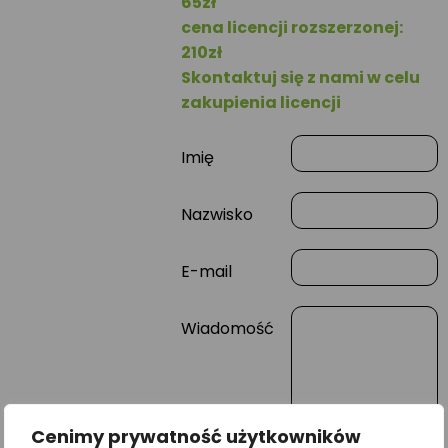
65zł
cena licencji rozszerzonej:
210zł
Skontaktuj się z nami w celu
zakupienia licencji
Imię
Nazwisko
E-mail
Wiadomość
Cenimy prywatność użytkowników