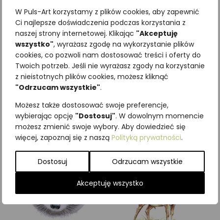
W Puls-Art korzystamy z plików cookies, aby zapewnić
Ci najlepsze doświadczenia podczas korzystania z
naszej strony internetowej. Klikając
"Akceptuję
wszystko"
, wyrażasz zgodę na wykorzystanie plików
Najniższa cena z ostatnich 30
cookies, co pozwoli nam dostosować treści i oferty do
Twoich potrzeb. Jeśli nie wyrażasz zgody na korzystanie
dni:
65,00
zł
z nieistotnych plików cookies, możesz kliknąć
SKU:
Brak danych
"Odrzucam wszystkie"
.
Kategorie:
ILUSTRACJE
,
Ssaki
,
Zwierzęta leśne
Możesz także dostosować swoje preferencje,
wybierając opcję
"Dostosuj"
. W dowolnym momencie
Podobne produkty
możesz zmienić swoje wybory. Aby dowiedzieć się
więcej, zapoznaj się z naszą
Polityką prywatności
.
Dostosuj
Odrzucam wszystkie
Akceptuję wszystko