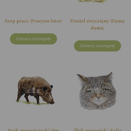
Szop pracz (Procyon lotor)
Daniel zwyczajny (Dama
dama)
Zobacz szczegóły
Zobacz szczegóły
Dzik euroazjatycki (Sus
Żbik europejski (Felis