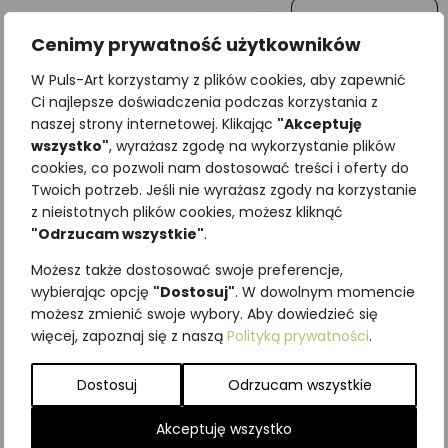
Wiadomość
Cenimy prywatność użytkowników
W Puls-Art korzystamy z plików cookies, aby zapewnić
Ci najlepsze doświadczenia podczas korzystania z
naszej strony internetowej. Klikając
"Akceptuję
wszystko"
, wyrażasz zgodę na wykorzystanie plików
cookies, co pozwoli nam dostosować treści i oferty do
Twoich potrzeb. Jeśli nie wyrażasz zgody na korzystanie
z nieistotnych plików cookies, możesz kliknąć
"Odrzucam wszystkie"
.
Najniższa cena z ostatnich 30
Możesz także dostosować swoje preferencje,
dni:
65,00
zł
wybierając opcję
"Dostosuj"
. W dowolnym momencie
SKU:
Brak danych
możesz zmienić swoje wybory. Aby dowiedzieć się
Kategorie:
ILUSTRACJE
,
Mięczaki
więcej, zapoznaj się z naszą
Polityką prywatności
.
Podobne produkty
Dostosuj
Odrzucam wszystkie
Akceptuję wszystko