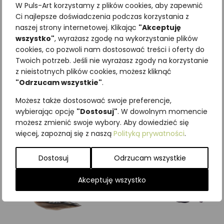
W Puls-Art korzystamy z plików cookies, aby zapewnić
Ci najlepsze doświadczenia podczas korzystania z
naszej strony internetowej. Klikając
"Akceptuję
wszystko"
, wyrażasz zgodę na wykorzystanie plików
cookies, co pozwoli nam dostosować treści i oferty do
Najniższa cena z ostatnich 30
Twoich potrzeb. Jeśli nie wyrażasz zgody na korzystanie
dni:
65,00
zł
z nieistotnych plików cookies, możesz kliknąć
SKU:
Brak danych
"Odrzucam wszystkie"
.
Kategorie:
ILUSTRACJE
,
Mięczaki
Możesz także dostosować swoje preferencje,
Podobne produkty
wybierając opcję
"Dostosuj"
. W dowolnym momencie
możesz zmienić swoje wybory. Aby dowiedzieć się
więcej, zapoznaj się z naszą
Polityką prywatności
.
Dostosuj
Odrzucam wszystkie
Akceptuję wszystko