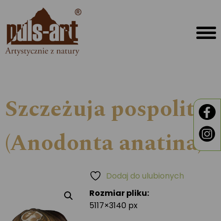
Szczeżuja pospolita
(Anodonta anatina)
Dodaj do ulubionych
Rozmiar pliku:
5117×3140 px