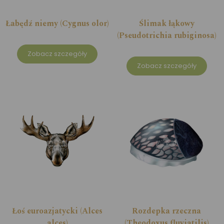
Łabędź niemy (Cygnus olor)
Ślimak łąkowy
(Pseudotrichia rubiginosa)
Zobacz szczegóły
Zobacz szczegóły
Łoś euroazjatycki (Alces
Rozdepka rzeczna
alces)
(Theodoxus fluviatilis)