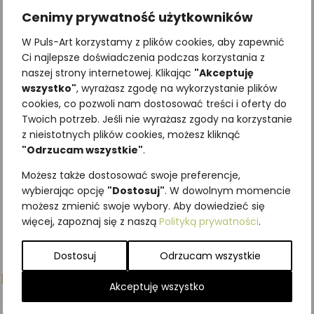
Cenimy prywatność użytkowników
Galeria drzew na
W Puls-Art korzystamy z plików cookies, aby zapewnić
drewnie – Wierzba
Ci najlepsze doświadczenia podczas korzystania z
biała
naszej strony internetowej. Klikając
"Akceptuję
wszystko"
, wyrażasz zgodę na wykorzystanie plików
307,50
zł
z VAT
cookies, co pozwoli nam dostosować treści i oferty do
Twoich potrzeb. Jeśli nie wyrażasz zgody na korzystanie
z nieistotnych plików cookies, możesz kliknąć
Dodaj do koszyka
"Odrzucam wszystkie"
.
Możesz także dostosować swoje preferencje,
wybierając opcję
"Dostosuj"
. W dowolnym momencie
możesz zmienić swoje wybory. Aby dowiedzieć się
więcej, zapoznaj się z naszą
Polityką prywatności
.
Dostosuj
Odrzucam wszystkie
Podobne produkty
Akceptuję wszystko