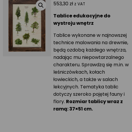
553,30
zł
z VAT
Tablice edukacyjne do
wystroju wnętrz
Tablice wykonane w najnowszej
technice malowania na drewnie,
będą ozdobą każdego wnętrza,
nadając mu niepowtarzalnego
charakteru. Sprawdzą się m.in. w
leśniczówkach, kołach
łowieckich, a także w salach
lekcyjnych. Tematyka tablic
dotyczy szeroko pojętej fauny i
flory.
Rozmiar tablicy wraz z
ramą: 37×51 cm.