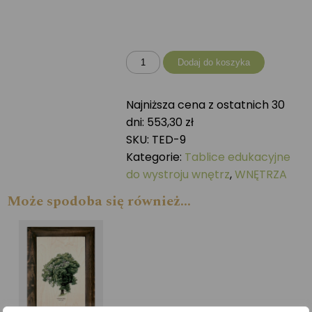
ilość
Dodaj do koszyka
Tablica
drewniana
Najniższa cena z ostatnich 30
-
dni:
553,30
zł
Drzewa
SKU:
TED-9
iglaste
Kategorie:
Tablice edukacyjne
i
do wystroju wnętrz
,
WNĘTRZA
krzewy
Może spodoba się również…