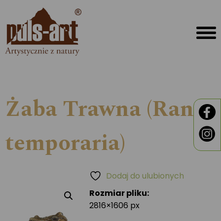
Żaba Trawna (Rana
temporaria)
Dodaj do ulubionych
Rozmiar pliku:
2816×1606 px