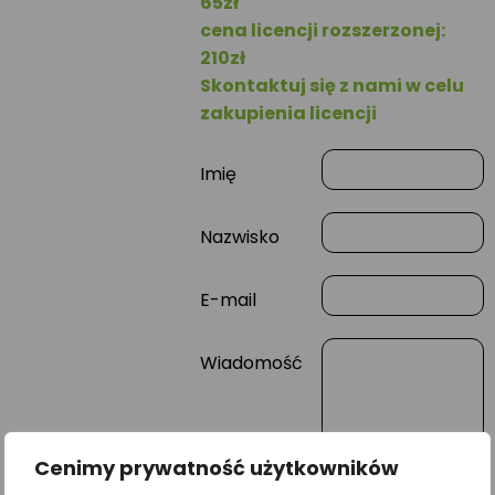
65zł
cena licencji rozszerzonej:
210zł
Skontaktuj się z nami w celu
zakupienia licencji
Imię
Nazwisko
E-mail
Wiadomość
Cenimy prywatność użytkowników