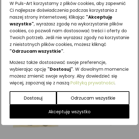
W Puls-Art korzystamy z plików cookies, aby zapewnić
Ci najlepsze doświadczenia podczas korzystania z
naszej strony internetowej. Klikając
"Akceptuję
wszystko"
, wyrażasz zgodę na wykorzystanie plików
cookies, co pozwoli nam dostosować treści i oferty do
Najniższa cena z ostatnich 30
Twoich potrzeb. Jeśli nie wyrażasz zgody na korzystanie
dni:
65,00
zł
z nieistotnych plików cookies, możesz kliknąć
SKU:
Brak danych
"Odrzucam wszystkie"
.
Kategorie:
ILUSTRACJE
,
Płazy
Możesz także dostosować swoje preferencje,
Podobne produkty
wybierając opcję
"Dostosuj"
. W dowolnym momencie
możesz zmienić swoje wybory. Aby dowiedzieć się
więcej, zapoznaj się z naszą
Polityką prywatności
.
Dostosuj
Odrzucam wszystkie
Akceptuję wszystko