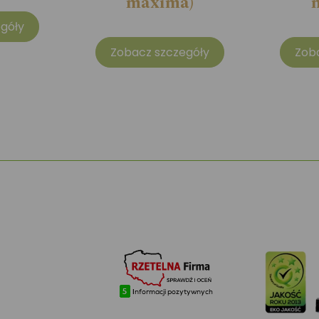
maxima)
góły
Zobacz szczegóły
Zob