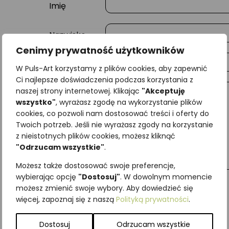
Imię
Nazwisko
Cenimy prywatność użytkowników
E-mail
W Puls-Art korzystamy z plików cookies, aby zapewnić
Ci najlepsze doświadczenia podczas korzystania z
naszej strony internetowej. Klikając
"Akceptuję
Wiadomość
wszystko"
, wyrażasz zgodę na wykorzystanie plików
cookies, co pozwoli nam dostosować treści i oferty do
Twoich potrzeb. Jeśli nie wyrażasz zgody na korzystanie
z nieistotnych plików cookies, możesz kliknąć
"Odrzucam wszystkie"
.
Możesz także dostosować swoje preferencje,
wybierając opcję
"Dostosuj"
. W dowolnym momencie
możesz zmienić swoje wybory. Aby dowiedzieć się
więcej, zapoznaj się z naszą
Polityką prywatności
.
Najniższa cena z ostatnich 30 dni:
65,00
zł
SKU:
Brak danych
Dostosuj
Odrzucam wszystkie