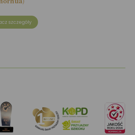
morhua)
acz szczegóły