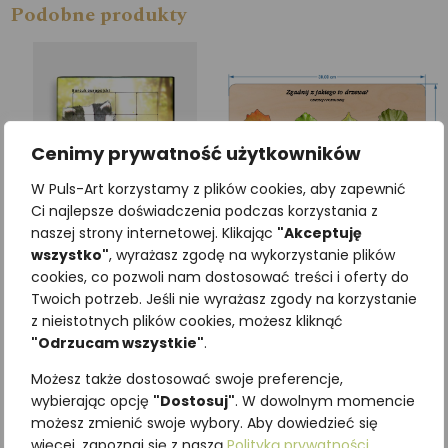
Podobne produkty
Cenimy prywatność użytkowników
W Puls-Art korzystamy z plików cookies, aby zapewnić
Ci najlepsze doświadczenia podczas korzystania z
naszej strony internetowej. Klikając
"Akceptuję
wszystko"
, wyrażasz zgodę na wykorzystanie plików
cookies, co pozwoli nam dostosować treści i oferty do
Plastikowa układanka
Układanka ZGADNIJ
Twoich potrzeb. Jeśli nie wyrażasz zgody na korzystanie
BORSUK
JAKIE TO DRZEWO?
z nieistotnych plików cookies, możesz kliknąć
12,30
zł
246,00
zł
z VAT
z VAT
"Odrzucam wszystkie"
.
Możesz także dostosować swoje preferencje,
wybierając opcję
"Dostosuj"
. W dowolnym momencie
Dodaj do koszyka
Dodaj do koszyka
możesz zmienić swoje wybory. Aby dowiedzieć się
więcej, zapoznaj się z naszą
Polityką prywatności
.