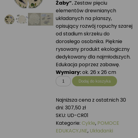
Żaby”.
Zestaw pięciu
elementów drewnianych
układanych na planszy,
opisujący rozwój ropuchy szarej
od stadium skrzeku do
dorosłego osobnika. Pięknie
rysowany produkt ekologiczny
dedykowany dla najmłodszych.
Edukacja poprzez zabawę.
Wymiary:
ok. 26 x 26 cm
ilość
Dodaj do koszyka
Cykl
rozwojowy
Najniższa cena z ostatnich 30
ROPUCHY
dni:
307,50
zł
SZAREJ
SKU:
UD-CR01
Kategorie:
Cykle
,
POMOCE
EDUKACYJNE
,
Układanki