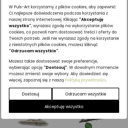
W Puls-Art korzystamy z plików cookies, aby zapewnić
Ci najlepsze doświadczenia podczas korzystania z
naszej strony internetowej. Klikając
"Akceptuję
wszystko"
, wyrażasz zgodę na wykorzystanie plików
Najniższa cena z ostatnich 30
cookies, co pozwoli nam dostosować treści i oferty do
Twoich potrzeb. Jeśli nie wyrażasz zgody na korzystanie
dni:
65,00
zł
z nieistotnych plików cookies, możesz kliknąć
SKU:
Brak danych
"Odrzucam wszystkie"
.
Kategorie:
ILUSTRACJE
,
Ptaki
,
Sowy
Możesz także dostosować swoje preferencje,
wybierając opcję
"Dostosuj"
. W dowolnym momencie
Podobne produkty
możesz zmienić swoje wybory. Aby dowiedzieć się
więcej, zapoznaj się z naszą
Polityką prywatności
.
Dostosuj
Odrzucam wszystkie
Akceptuję wszystko