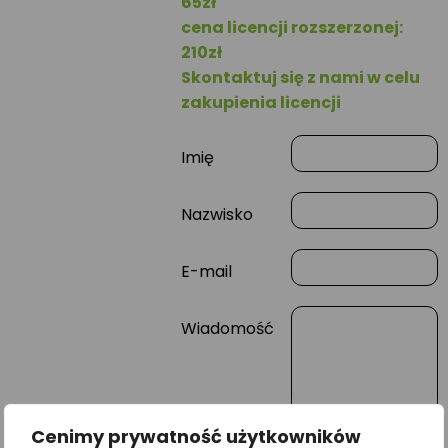
65zł
cena licencji rozszerzonej:
210zł
Skontaktuj się z nami w celu
zakupienia licencji
Imię
Nazwisko
E-mail
Wiadomość
Cenimy prywatność użytkowników