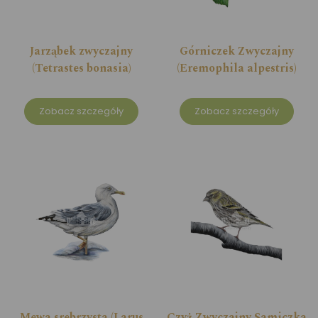
Jarząbek zwyczajny
Górniczek Zwyczajny
(Tetrastes bonasia)
(Eremophila alpestris)
Zobacz szczegóły
Zobacz szczegóły
Mewa srebrzysta (Larus
Czyż Zwyczajny Samiczka