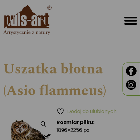
Uszatka błotna
(Asio flammeus)
Dodaj do ulubionych
Rozmiar pliku:
1896×2256 px