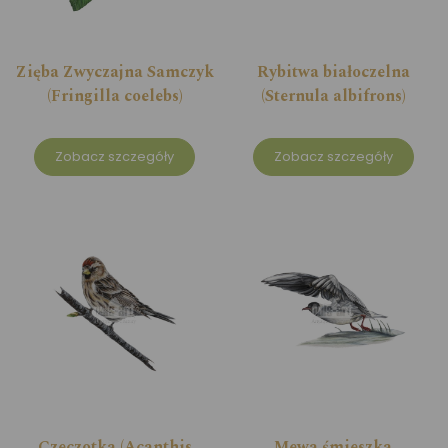
Zięba Zwyczajna Samczyk
Rybitwa białoczelna
(Fringilla coelebs)
(Sternula albifrons)
Zobacz szczegóły
Zobacz szczegóły
Czeczotka (Acanthis
Mewa śmieszka