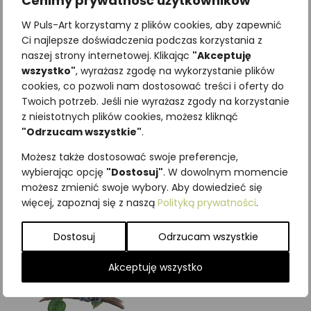
Cenimy prywatność użytkowników
W Puls-Art korzystamy z plików cookies, aby zapewnić
Ci najlepsze doświadczenia podczas korzystania z
naszej strony internetowej. Klikając
"Akceptuję
wszystko"
, wyrażasz zgodę na wykorzystanie plików
Najniższa cena z ostatnich 30
cookies, co pozwoli nam dostosować treści i oferty do
dni:
65,00
zł
Twoich potrzeb. Jeśli nie wyrażasz zgody na korzystanie
SKU:
Brak danych
z nieistotnych plików cookies, możesz kliknąć
Kategorie:
ILUSTRACJE
,
Ptaki
,
"Odrzucam wszystkie"
.
Sowy
Możesz także dostosować swoje preferencje,
Podobne produkty
wybierając opcję
"Dostosuj"
. W dowolnym momencie
możesz zmienić swoje wybory. Aby dowiedzieć się
więcej, zapoznaj się z naszą
Polityką prywatności
.
Dostosuj
Odrzucam wszystkie
Akceptuję wszystko