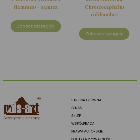
flammea) – samica
(Chroicocephalus
ridibundus)
Zobacz szczegóły
Zobacz szczegóły
STRONA GŁÓWNA
O NAS
SKLEP
WSPÓŁPRACA
PRAWA AUTORSKIE
POLITYKA PRYWATNOŚCI