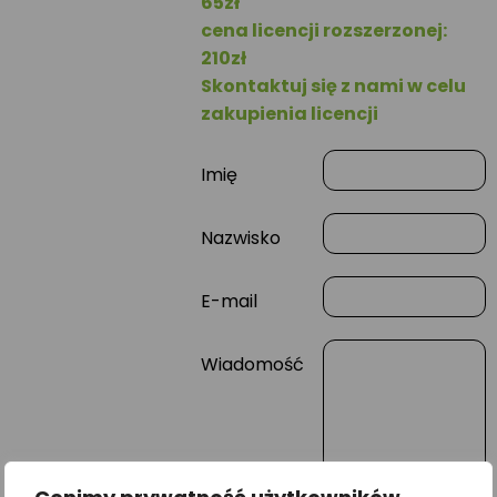
65zł
cena licencji rozszerzonej:
210zł
Skontaktuj się z nami w celu
zakupienia licencji
Imię
Nazwisko
E-mail
Wiadomość