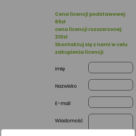
Cena licencji podstawowej:
65zł
cena licencji rozszerzonej:
210zł
Skontaktuj się z nami w celu
zakupienia licencji
Imię
Nazwisko
E-mail
Wiadomość