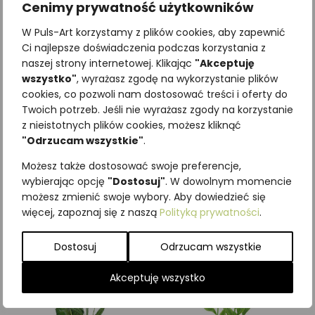
Cenimy prywatność użytkowników
W Puls-Art korzystamy z plików cookies, aby zapewnić
Ci najlepsze doświadczenia podczas korzystania z
naszej strony internetowej. Klikając
"Akceptuję
wszystko"
, wyrażasz zgodę na wykorzystanie plików
cookies, co pozwoli nam dostosować treści i oferty do
Twoich potrzeb. Jeśli nie wyrażasz zgody na korzystanie
z nieistotnych plików cookies, możesz kliknąć
Najniższa cena z ostatnich 30
"Odrzucam wszystkie"
.
dni:
65,00
zł
SKU:
Brak danych
Możesz także dostosować swoje preferencje,
Kategorie:
Byliny
,
ILUSTRACJE
wybierając opcję
"Dostosuj"
. W dowolnym momencie
możesz zmienić swoje wybory. Aby dowiedzieć się
Podobne produkty
więcej, zapoznaj się z naszą
Polityką prywatności
.
Dostosuj
Odrzucam wszystkie
Akceptuję wszystko