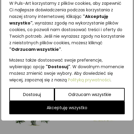
W Puls-Art korzystamy z plików cookies, aby zapewnić
Ci najlepsze doświadczenia podczas korzystania z
naszej strony internetowej. Klikając
"Akceptuję
wszystko"
, wyrażasz zgodę na wykorzystanie plików
cookies, co pozwoli nam dostosować treści i oferty do
Najniższa cena z ostatnich 30
Twoich potrzeb. Jeśli nie wyrażasz zgody na korzystanie
dni:
65,00
zł
z nieistotnych plików cookies, możesz kliknąć
SKU:
Brak danych
"Odrzucam wszystkie"
.
Kategorie:
Drzewa
,
ILUSTRACJE
Możesz także dostosować swoje preferencje,
Podobne produkty
wybierając opcję
"Dostosuj"
. W dowolnym momencie
możesz zmienić swoje wybory. Aby dowiedzieć się
więcej, zapoznaj się z naszą
Polityką prywatności
.
Dostosuj
Odrzucam wszystkie
Akceptuję wszystko