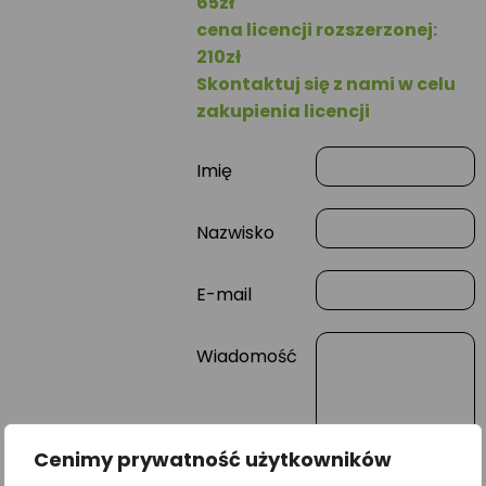
65zł
cena licencji rozszerzonej:
210zł
Skontaktuj się z nami w celu
zakupienia licencji
Imię
Nazwisko
E-mail
Wiadomość
Cenimy prywatność użytkowników