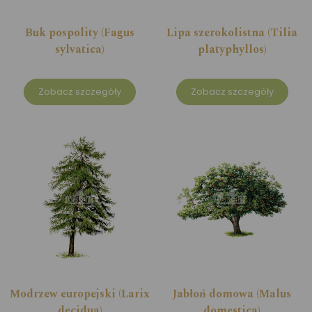
Buk pospolity (Fagus
Lipa szerokolistna (Tilia
sylvatica)
platyphyllos)
Zobacz szczegóły
Zobacz szczegóły
Modrzew europejski (Larix
Jabłoń domowa (Malus
decidua)
domestica)